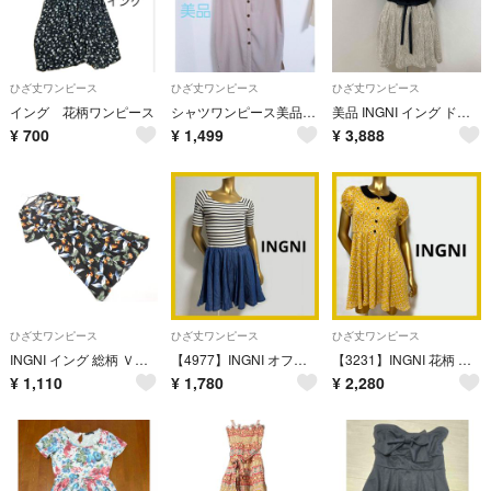
ひざ丈ワンピース
ひざ丈ワンピース
ひざ丈ワンピース
イング 花柄ワンピース
シャツワンピース美品☆プロフ必読
美品 INGNI イング ドッキングワンピース ワンピース ワンピ 膝丈
¥
700
¥
1,499
¥
3,888
ひざ丈ワンピース
ひざ丈ワンピース
ひざ丈ワンピース
INGNI イング 総柄 Ｖネック シャツ ワンピース sizeM/黒 ■◆ レディース
【4977】INGNI オフショル ボーダー ワンピース M ネイビー
【3231】INGNI 花柄 襟付き ワンピース M
¥
1,110
¥
1,780
¥
2,280