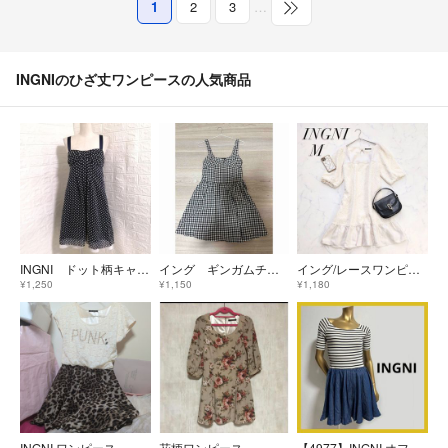
1
2
3
…
INGNIのひざ丈ワンピースの人気商品
INGNI ドット柄キャミワンピース M
イング ギンガムチェック 胸元ビックリボン ワンピ チュニック 夏
イング/レースワンピース/パフスリーブ/フレア/ひざ丈/白/リボン
¥1,250
¥1,150
¥1,180
INGNI ワンピース
花柄ワンピース
【4977】INGNI オフショル ボーダー ワンピース M ネイビー