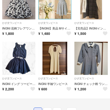
ひざ丈ワンピース
ひざ丈ワンピース
ひざ丈ワンピース
INGNI 花柄フレアワンピース Mサイズ
【INGNI】美品 Mサイズ ツイード調半袖ワンピース シアー袖 裏地付
【完売品】INGNIイング 袖異素材チェック柄 ワンピース
¥
1,800
¥
1,480
¥
1,500
ひざ丈ワンピース
ひざ丈ワンピース
ひざ丈ワンピース
INGNI イング ツーピース ワンピース ネイビー Mサイズ
INGNI 半袖ワンピース
INGNI チェック柄 ワンピース 長袖 グレー M
¥
2,200
¥
600
¥
1,200