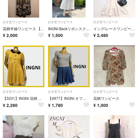
ひざ丈ワンピース
ひざ丈ワンピース
ひざ丈ワンピース
花柄半袖ワンピース 【INGNI】
INGNI Backリボンスクエアネックバルーンスリーブワンピース M ホワイト
イング/レースワンピースパフスリーブフレアひざ丈アイボリー系リボンドレス☘️
¥
2,000
¥
1,500
¥
2,480
ひざ丈ワンピース
ひざ丈ワンピース
ひざ丈ワンピース
【3231】INGNI 花柄 襟付き ワンピース M
【4977】INGNI オフショル ボーダー ワンピース M ネイビー
花柄ワンピース
¥
2,280
¥
1,780
¥
1,000