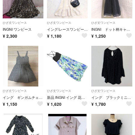
ひざ丈ワンピース
ひざ丈ワンピース
ひざ丈ワンピース
INGNI ワンピース
イング/レースワンピース/パフスリーブ/フレア/ひざ丈/白/リボン
INGNI ドット柄キャミワンピース M
¥
2,300
¥
1,180
¥
1,250
ひざ丈ワンピース
ひざ丈ワンピース
ひざ丈ワンピース
イング ギンガムチェック 胸元ビックリボン ワンピ チュニック 夏
新品 INGNI イング 花柄 キャミソール ワンピース sizeM/白ｘ青 ■◆ レディース
イング ブラックミニワンピース レディースM ツイスト フレアスリーブ ビジュー
¥
1,150
¥
1,620
¥
1,780