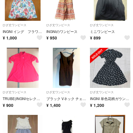
ひざ丈ワンピース
ひざ丈ワンピース
ひざ丈ワンピース
INGNI イング フラワープリント 半袖 ワンピース Mサイズ
INGNIのワンピース
ミニワンピース
¥
1,000
¥
950
¥
899
ひざ丈ワンピース
ひざ丈ワンピース
ひざ丈ワンピース
TRUBE(INGNIセレクトショップ) 半袖ワンピースレッド リボン袖
ブラック Vネック チェーン付きノースリーブワンピース シンプル
INGNI 単色花柄ガウン／ワンピース 半袖 ロ47
¥
900
¥
1,400
¥
1,200