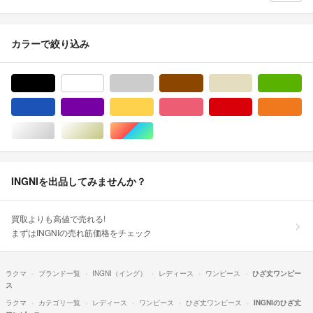
カラーで絞り込み
ブラック/黒色系
ホワイト/白色系
グレー/灰色系
ブラウン/茶色系
ベージュ系
グ
ブルー・ネイビー/青色系
パープル/紫色系
イエロー/黄色系
ピンク/桃色系
レッド/赤色系
オ
シルバー/銀色系
ゴールド/金色系
マルチカラー
INGNIを出品してみませんか？
買取よりも高値で売れる!
まずはINGNIの売れ筋価格をチェック
ラクマ
ブランド一覧
INGNI（イング）
レディース
ワンピース
ひざ丈ワンピー
ス
ラクマ
カテゴリ一覧
レディース
ワンピース
ひざ丈ワンピース
INGNIのひざ丈