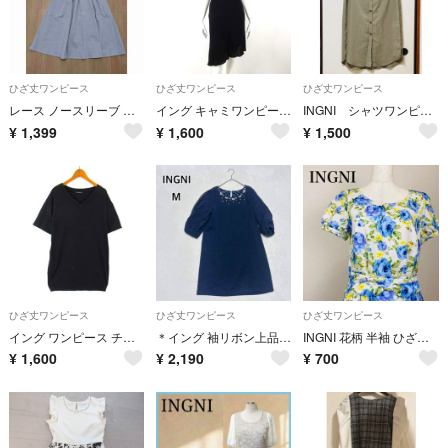
ひざ丈ワンピース
ひざ丈ワンピース
ひざ丈ワンピース
レース ノースリーブ ワンピース
イング キャミワンピース ワンショルダー タイト ティアード フリル M 黒
INGNI シャツワンピース
¥
1,399
¥
1,600
¥
1,500
ひざ丈ワンピース
ひざ丈ワンピース
ひざ丈ワンピース
イング ワンピース チュニック Tシャツ カットソー Vネック 半袖 M 黒
＊イング 袖リボン上品ドレスワンピース M ネイビー パーティーi6265
INGNI 花柄 半袖 ひざ丈ワンピース Aライン 0571B
¥
1,600
¥
2,190
¥
700