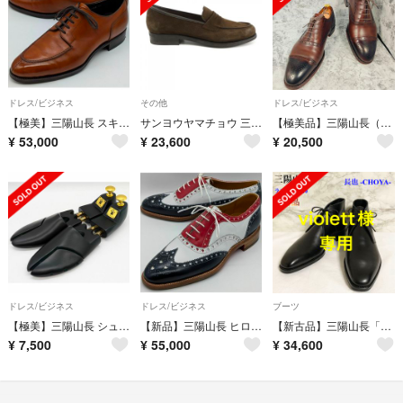
ドレス/ビジネス
その他
ドレス/ビジネス
【極美】三陽山長 スキンステッチUチップ 勘三郎 7【送料無料】
サンヨウヤマチョウ 三陽山長 シューズ
【極美品】三陽山長（7）セミブローグ ストレートチップ メダリオン ブラウン
¥
53,000
¥
23,600
¥
20,500
ドレス/ビジネス
ドレス/ビジネス
ブーツ
【極美】三陽山長 シューツリー シューキーパー サイズ4【送料無料】
【新品】三陽山長 ヒロシツボウチ コラボ 和一郎 6.5【送料無料】
【新古品】三陽山長「長也」ラストR3010 チャッカブーツ
¥
7,500
¥
55,000
¥
34,600