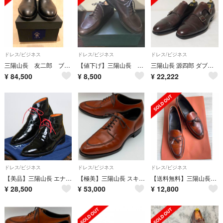
ドレス/ビジネス
ドレス/ビジネス
ドレス/ビジネス
三陽山長 友二郎 ブラック8 2/1 レザーソール
【値下げ】三陽山長 勘四郎/KANSHIRO ブラウン 26.5cm
三陽山長 源四郎 ダブルモンク レザーシューズ ストレートチップ ダービー
¥
84,500
¥
8,500
¥
22,222
ドレス/ビジネス
ドレス/ビジネス
ドレス/ビジネス
【美品】三陽山長 エナメル パテントレザー チャッカブーツ
【極美】三陽山長 スキンステッチUチップ 勘三郎 7.5【送料無料】
【送料無料】三陽山長 鹿三郎 タッセルローファー 26cm R2010
¥
28,500
¥
53,000
¥
12,800