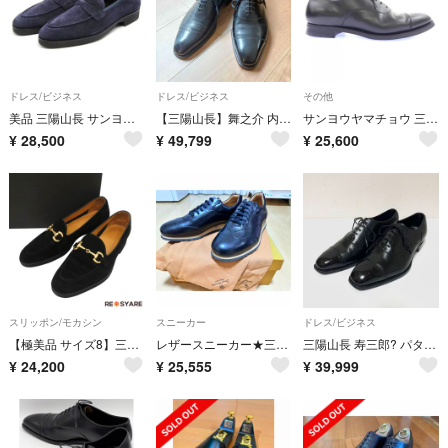
ドレス/ビジネス
ドレス/ビジネス
その他
美品 三陽山長 サンヨウヤマチョウ 8 アンライニングローファー 悠弥 Q7418043 YUYA R2010Sラスト ネイビー スエード 18002208
【三陽山長】舞之介 内羽根 R309 ホールカット クォーターブローグ サイズ8
サンヨウヤマチョウ 三陽山長 シューズ
¥
28,500
¥
49,799
¥
25,600
スリッポン/モカシン
スニーカー
ドレス/ビジネス
【極美品 サイズ8】三陽山長《悠二/YUJI》アンライニング ビット ローファー 26cm スエード 黒 ブラック 箱付き 47791
レザースニーカー★三陽山長★未使用品
三陽山長 寿三郎? パターンオーダー? レザーシューズ セミブローグ ブラック
¥
24,200
¥
25,555
¥
39,999