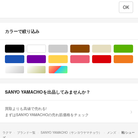
カラーで絞り込み
ブラック/黒色系
ホワイト/白色系
グレー/灰色系
ブラウン/茶色系
ベージュ系
グ
ブルー・ネイビー/青色系
パープル/紫色系
イエロー/黄色系
ピンク/桃色系
レッド/赤色系
オ
シルバー/銀色系
ゴールド/金色系
マルチカラー
SANYO YAMACHOを出品してみませんか？
買取よりも高値で売れる!
まずはSANYO YAMACHOの売れ筋価格をチェック
ラクマ
ブランド一覧
SANYO YAMACHO（サンヨウヤマチョウ）
メンズ
靴/シュー
ズ