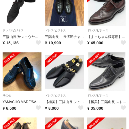
ドレス/ビジネス
ドレス/ビジネス
ドレス/ビジネス
三陽山長(サンヨウヤマチョウ) 修一郎 シングルモンク スエードシューズ メンズ
三陽山長 長伍郎チャッカブーツ黒 size6 1/2 ラバーソール 収納袋付き
【まっちゃん様専用】三陽山長 ストレートチップ 友二郎 6.5【送料無料】
¥
15,136
¥
19,999
¥
45,000
その他
ドレス/ビジネス
ドレス/ビジネス
YAMACHO MADE/SANYO YAMACHO ダブルモンクストラップ
【極美】三陽山長 シューツリー シューキーパー サイズ5【送料無料】
【極美】三陽山長 ストレートチップ サイズ6.5【送料無料】
¥
6,500
¥
8,000
¥
35,000