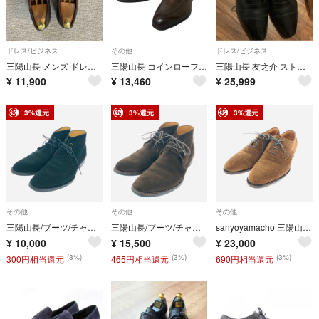
ドレス/ビジネス
その他
ドレス/ビジネス
三陽山長 メンズ ドレスシューズ Q7415-201-59【シューツリー付き】
三陽山長 コインローファー ブラウン メンズ サイズ42【AFC332】
三陽山長 友之介 ストレートチップ シューツリー付き 6.5サイズ 24.5cm
¥
11,900
¥
13,460
¥
25,999
3%還元
3%還元
3%還元
その他
その他
その他
三陽山長/ブーツ/チャッカブーツ/スエード/ブラック/ATM-WTR/メンズ/汚れ×スレ/7980/ALL
三陽山長/ブーツ/チャッカブーツ/スエード/ブラウン/ATM-WTR/メンズ/12800/ALL
sanyoyamacho 三陽山長 ビジネスシューズ 表記サイズ:27cm ストレートチップ/スエード ブラウン メンズ / 240001203293
¥
10,000
¥
15,500
¥
23,000
(3%)
(3%)
(3%)
300円相当還元
465円相当還元
690円相当還元