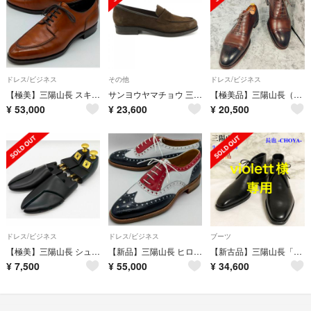
ドレス/ビジネス
その他
ドレス/ビジネス
【極美】三陽山長 スキンステッチUチップ 勘三郎 7【送料無料】
サンヨウヤマチョウ 三陽山長 シューズ
【極美品】三陽山長（7）セミブローグ ストレートチップ メダリオン ブラウン
¥
53,000
¥
23,600
¥
20,500
ドレス/ビジネス
ドレス/ビジネス
ブーツ
【極美】三陽山長 シューツリー シューキーパー サイズ4【送料無料】
【新品】三陽山長 ヒロシツボウチ コラボ 和一郎 6.5【送料無料】
【新古品】三陽山長「長也」ラストR3010 チャッカブーツ
¥
7,500
¥
55,000
¥
34,600