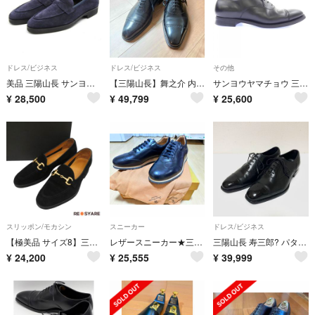
ドレス/ビジネス
ドレス/ビジネス
その他
美品 三陽山長 サンヨウヤマチョウ 8 アンライニングローファー 悠弥 Q7418043 YUYA R2010Sラスト ネイビー スエード 18002208
【三陽山長】舞之介 内羽根 R309 ホールカット クォーターブローグ サイズ8
サンヨウヤマチョウ 三陽山長 シューズ
¥
28,500
¥
49,799
¥
25,600
スリッポン/モカシン
スニーカー
ドレス/ビジネス
【極美品 サイズ8】三陽山長《悠二/YUJI》アンライニング ビット ローファー 26cm スエード 黒 ブラック 箱付き 47791
レザースニーカー★三陽山長★未使用品
三陽山長 寿三郎? パターンオーダー? レザーシューズ セミブローグ ブラック
¥
24,200
¥
25,555
¥
39,999