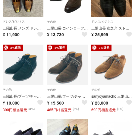
ドレス/ビジネス
その他
ドレス/ビジネス
三陽山長 メンズ ドレスシューズ Q7415-201-59【シューツリー付き】
三陽山長 コインローファー ブラウン メンズ サイズ42【AFC332】
三陽山長 友之介 ストレートチップ シューツリー付き 6.5サイズ 24.5cm
¥
11,900
¥
13,730
¥
25,999
3%還元
3%還元
3%還元
その他
その他
その他
三陽山長/ブーツ/チャッカブーツ/スエード/ブラック/ATM-WTR/メンズ/汚れ×スレ/7980/ALL
三陽山長/ブーツ/チャッカブーツ/スエード/ブラウン/ATM-WTR/メンズ/12800/ALL
sanyoyamacho 三陽山長 ビジネスシューズ 表記サイズ:27cm ストレートチップ/スエード ブラウン メンズ / 240001203293
¥
10,000
¥
15,500
¥
23,000
(3%)
(3%)
(3%)
300円相当還元
465円相当還元
690円相当還元