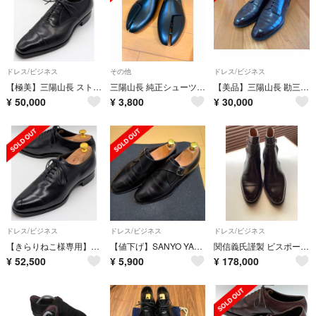
ドレス/ビジネス
その他
ドレス/ビジネス
【極美】三陽山長 ストレートチップ 友之介 7.5【送料無料】
三陽山長 純正シューツリー 旧タイプ26cm〜27cm
【美品】三陽山長 勘三郎 US7.5 ダークブラウン
¥
50,000
¥
3,800
¥
30,000
ドレス/ビジネス
ドレス/ビジネス
ドレス/ビジネス
【きらりねこ様専用】三陽山長 ホールカット 勇一郎 6.5【送料無料】
【値下げ】SANYO YAMACHO シングルモンク ６ 1/2（24.5cm）
関信義氏謹製 ビスポーク 美品 山長 九分仕立て 9.5E ツリー付き ブーツ
¥
52,500
¥
5,900
¥
178,000