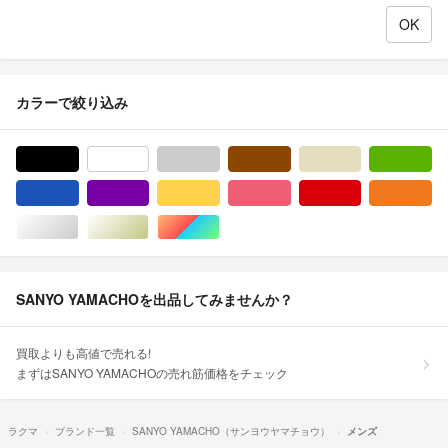
カラーで絞り込み
ブラック/黒色系
ホワイト/白色系
グレー/灰色系
ブラウン/茶色系
ベージュ系
グ
ブルー・ネイビー/青色系
パープル/紫色系
イエロー/黄色系
ピンク/桃色系
レッド/赤色系
オ
シルバー/銀色系
ゴールド/金色系
マルチカラー
SANYO YAMACHOを出品してみませんか？
買取よりも高値で売れる!
まずはSANYO YAMACHOの売れ筋価格をチェック
ラクマ
ブランド一覧
SANYO YAMACHO（サンヨウヤマチョウ）
メンズ