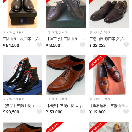
ドレス/ビジネス
ドレス/ビジネス
ドレス/ビジネス
三陽山長 友二郎 ブラック8 2/1 レザーソール
【値下げ】三陽山長 勘四郎/KANSHIRO ブラウン 26.5cm
三陽山長 源四郎 ダブルモンク レザーシューズ ストレートチップ ダービー
¥
84,500
¥
8,500
¥
22,222
ドレス/ビジネス
ドレス/ビジネス
ドレス/ビジネス
【美品】三陽山長 エナメル パテントレザー チャッカブーツ
【極美】三陽山長 スキンステッチUチップ 勘三郎 7.5【送料無料】
【送料無料】三陽山長 鹿三郎 タッセルローファー 26cm R2010
¥
28,500
¥
53,000
¥
12,800