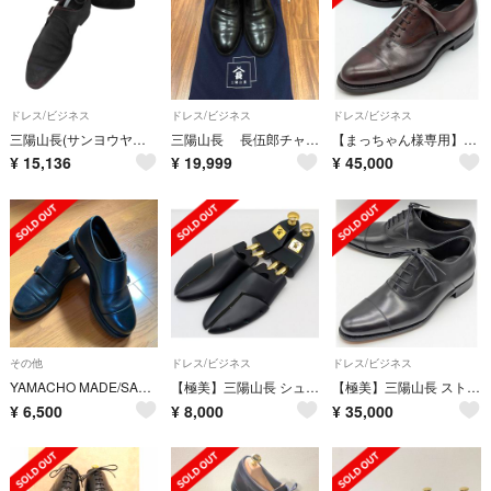
ドレス/ビジネス
ドレス/ビジネス
ドレス/ビジネス
三陽山長(サンヨウヤマチョウ) 修一郎 シングルモンク スエードシューズ メンズ
三陽山長 長伍郎チャッカブーツ黒 size6 1/2 ラバーソール 収納袋付き
【まっちゃん様専用】三陽山長 ストレートチップ 友二郎 6.5【送料無料】
¥
15,136
¥
19,999
¥
45,000
その他
ドレス/ビジネス
ドレス/ビジネス
YAMACHO MADE/SANYO YAMACHO ダブルモンクストラップ
【極美】三陽山長 シューツリー シューキーパー サイズ5【送料無料】
【極美】三陽山長 ストレートチップ サイズ6.5【送料無料】
¥
6,500
¥
8,000
¥
35,000