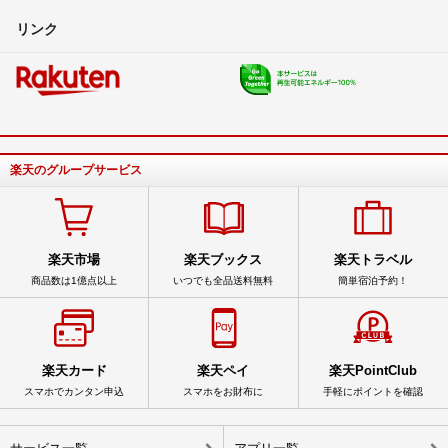
リンク
楽天のグループサービス
楽天市場
楽天ブックス
楽天トラベル
商品数は1億点以上
いつでも全品送料無料
簡単宿泊予約！
楽天カード
楽天ペイ
楽天PointClub
スマホでカンタン申込
スマホをお財布に
手軽にポイントを確認