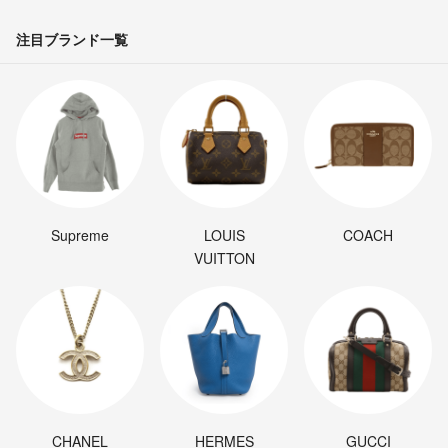
注目ブランド一覧
Supreme
LOUIS
COACH
VUITTON
CHANEL
HERMES
GUCCI