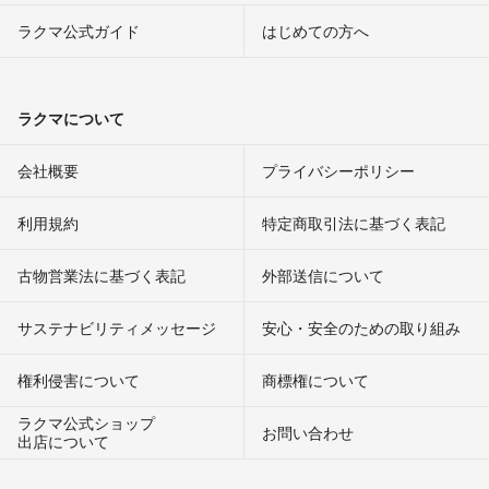
ラクマ公式ガイド
はじめての方へ
ラクマについて
会社概要
プライバシーポリシー
利用規約
特定商取引法に基づく表記
古物営業法に基づく表記
外部送信について
サステナビリティメッセージ
安心・安全のための取り組み
権利侵害について
商標権について
ラクマ公式ショップ
お問い合わせ
出店について