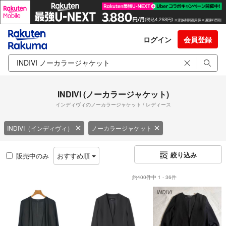
ログイン
会員登録
INDIVI (ノーカラージャケット)
インディヴィのノーカラージャケット / レディース
INDIVI（インディヴィ）
ノーカラージャケット
絞り込み
販売中のみ
おすすめ順
約400件中 1 - 36件