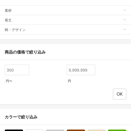
素材
着丈
柄・デザイン
商品の価格で絞り込み
円〜
円
カラーで絞り込み