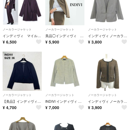
ノーカラージャケット
ノーカラージャケット
ノーカラージャケット
インディヴィ マイルドソフトジャージベルト付アウター
美品◯インディヴィ ハイストレッチノーカラージャケット
インディヴィ ノーカラージャケット アウター リネン混 日本製 レディース 42サイズ グレー INDIVI
¥
6,500
¥
5,900
¥
3,800
ノーカラージャケット
ノーカラージャケット
ノーカラージャケット
【美品】インディヴィ ジプシーサップラウンドネックジャケット ノーカラー（591
INDIVI インディヴィ ノーカラージャケット M グレー 【古着】【中古】【送料無料】
インディヴィ ノーカラージャケット 38 マルチカラー ツイード ウール /RY
¥
4,700
¥
7,000
¥
3,900