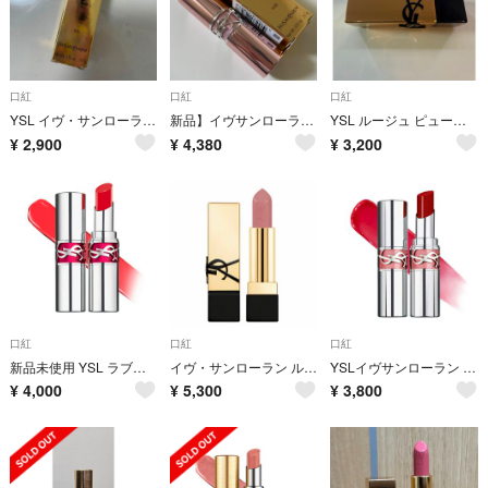
口紅
口紅
口紅
YSL イヴ・サンローラン・ボーテLOVESHINE CANDY GLOW 8B
新品】イヴサンローラン ラブシャイン キャンディグロウ バーム44B リップ
YSL ルージュ ピュールクチュール N8
¥
2,900
¥
4,380
¥
3,200
口紅
口紅
口紅
新品未使用 YSL ラブシャイン キャンディグレーズ 11
イヴ・サンローラン ルージュ ピュールクチュール N14
YSLイヴサンローラン ラブシャインリップスティック212
¥
4,000
¥
5,300
¥
3,800