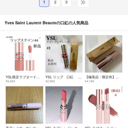
1
2
3
…
Yves Saint Laurent Beauteの口紅の人気商品
YSL限定ラブヌードリップステイン44
YSL リップ 口紅 キャンディグレーズ 2
【極美品・限定色】イヴサンローラン ラブシャイン キャンディグロウ バーム 0B 数量限定 ラメ リップ
¥5,600
¥2,900
¥4,180
美品✨イヴ・サンローラン ラブヌード リップスティック 44 ピンク系 ブルーベース 2,3回程度の使用
YSL ラブシャイン キャンディ グロウバーム 3B
YSL ラブヌード リップスティック 4 レッド ハンデッド