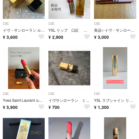
口紅
口紅
口紅
イヴ・サンローラン ルージュピュールクチュール R9（ブレイズンボルドー）
YSL リップ 口紅 キャンディグレーズ 2
美品✨イヴ・サンローラン ラブヌード リップスティック 44 ピンク系 ブルーベース 2,3回程度の使用
¥
3,600
¥
2,900
¥
3,000
口紅
口紅
口紅
Yves Saint Laurant ルージュピュールクチュール R10
イヴサンローラン ミニ口紅 RMルージュピュールクチュール
YSL ラブシャイン リップスティック 218 コレクター
¥
5,900
¥
700
¥
1,300