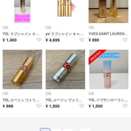
口紅
口紅
口紅
YSL ラブシャイン キャンディグレーズ 22
ysl ラブシャイン キャンディグレーズ 22
YVES SAINT LAURENT BEAUTE ルージュ ピュールクチュール
¥
1,400
¥
4,699
¥
990
口紅
口紅
口紅
YSL ルージュ ヴォリュプテ シャイン No.14 口紅 サンローラン
YSL ルージュ ヴォリュプテ ロックシャイン 7 口紅 サンローラン
YSL イヴサンローラン ラブシャイン リップスティック 44 コレクター
¥
999
¥
1,500
¥
1,500