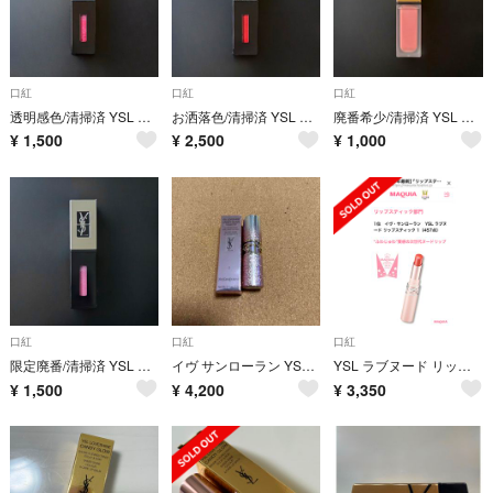
口紅
口紅
口紅
透明感色/清掃済 YSL イヴ・サンローラン ルージュ ピュールクチュール ヴェルニ レベルヌード 103 ピンクノータブー
お洒落色/清掃済 YSL イヴ・サンローラン ルージュ ピュールクチュール ヴェルニ ヴィニルクリーム 416 サイケデリックチリ
廃番希少/清掃済 YSL イヴ・サンローラン タトワージュ クチュール 7 ニュアンテルディ
¥
1,500
¥
2,500
¥
1,000
口紅
口紅
口紅
限定廃番/清掃済 YSL イヴ・サンローラン ルージュ ピュールクチュール ヴェルニ ザ ホログラフィックス 504ローズグリッチ
イヴ サンローラン YSL ラブシャイン キャンディグレーズ 2 未使用
YSL ラブヌード リップスティック 6
¥
1,500
¥
4,200
¥
3,350