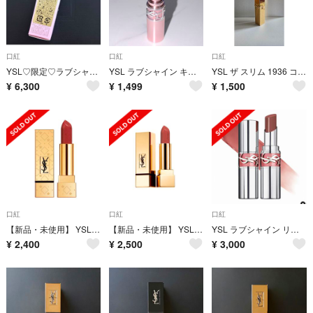
口紅
口紅
口紅
YSL♡限定♡ラブシャインキャンディグロウバーム コレクター♡7B♡
YSL ラブシャイン キャンディ グロウバーム 3B
YSL ザ スリム 1936 コレクター
¥
6,300
¥
1,499
¥
1,500
口紅
口紅
口紅
【新品・未使用】 YSL ルージュピュールクチュール コレクター No.157
【新品・未使用】 YSL ルージュ ピュールクチュール No.156
YSL ラブシャイン リップスティック 205
¥
2,400
¥
2,500
¥
3,000