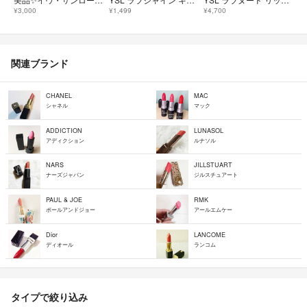
¥3,000
¥1,499
¥4,700
関連ブランド
CHANEL
MAC
シャネル
マック
ADDICTION
LUNASOL
アディクション
ルナソル
NARS
JILLSTUART
ナーズジャパン
ジルスチュアート
PAUL & JOE
RMK
ポールアンドジョー
アールエムケー
Dior
LANCOME
ディオール
ランコム
タイプで絞り込み