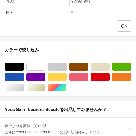
円〜
円
カラーで絞り込み
ブラック/黒色系
ホワイト/白色系
グレー/灰色系
ブラウン/茶色系
ベージュ系
グ
ブルー・ネイビー/青色系
パープル/紫色系
イエロー/黄色系
ピンク/桃色系
レッド/赤色系
オ
シルバー/銀色系
ゴールド/金色系
マルチカラー
Yves Saint Laurent Beauteを出品してみませんか？
買取よりも高値で売れる!
まずはYves Saint Laurent Beauteの売れ筋価格をチェック