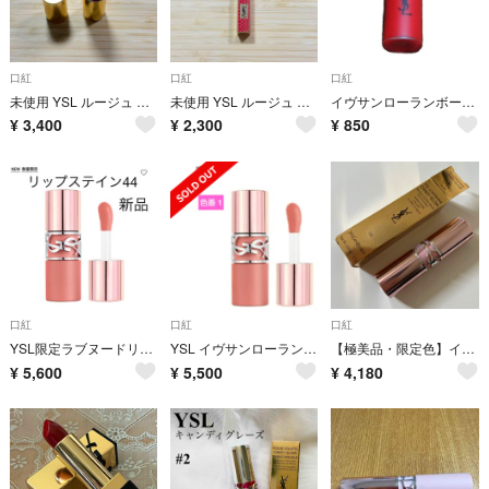
口紅
口紅
口紅
未使用 YSL ルージュ ヴォリュプテ シャイン No.135コライユ タンジェ
未使用 YSL ルージュ ピュールクチュール ザ スリム コレクター 120
イヴサンローランボーテタトワージュクチュール
¥
3,400
¥
2,300
¥
850
口紅
口紅
口紅
YSL限定ラブヌードリップステイン44
YSL イヴサンローラン ラブヌード リップ ステイン No.1 新品 未使用品 イヴ・サンローラン
【極美品・限定色】イヴサンローラン ラブシャイン キャンディグロウ バーム 0B 数量限定 ラメ リップ
¥
5,600
¥
5,500
¥
4,180