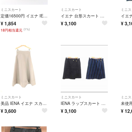
ミニスカート
ミニスカート
ミニス
定価16500円 イエナ IENA ダブルフェイスミニスカート 38 チェック×ベージュ■リバーシブル Wフェイス【2400014987782】
イエナ 台形スカート ラップ ミニ リバーシブル ストライプ 36 S カーキ
¥
1,854
¥
3,100
¥
3,1
(1%)
18円相当還元
ミニスカート
ミニスカート
ミニス
美品 IENA イエナ スカート 34 XSサイズ相当 ナイロン ポリエステル ロング丈 フレア グレーベージュ レディース AD1913A89
IENA ラップスカート 台形 ミニ ストライプ ウール 36 S 黒 紺
¥
3,600
¥
3,100
¥
12,