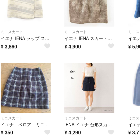
ミニスカート
ミニスカート
ミニス
イエナ IENA ラップ スカート ボーダー 台形 ミニ ウール オフホワイト
イエナ IENA スカートミニ タック 総柄 ベージュ 茶 38 *T736
¥
3,860
¥
4,900
¥
5,9
ミニスカート
ミニスカート
ミニス
イエナ ベロア ミニスカート
IENA イエナ 台形スカート ミニ丈 ネイビー 日本製 サイズ36
¥
350
¥
4,290
¥
3,7