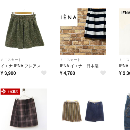
ミニスカート
ミニスカート
ミニス
イエナ IENA フレアスカート ミニ丈 総柄 ウール 36 黒 ブラック 白
IENA イエナ 日本製 ミニスカート ボーダー モノトーン 古着女子 36
¥
3,900
¥
4,780
¥
2,3
1%還元