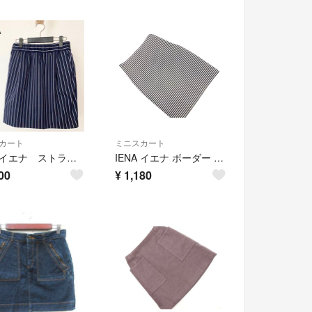
カート
ミニスカート
IENA イエナ ストライプ ミニ 膝上 スカート ネイビー 日本製 サイズ36
IENA イエナ ボーダー タイト スカート size36/紺x白 ■■ レディース
00
¥
1,180