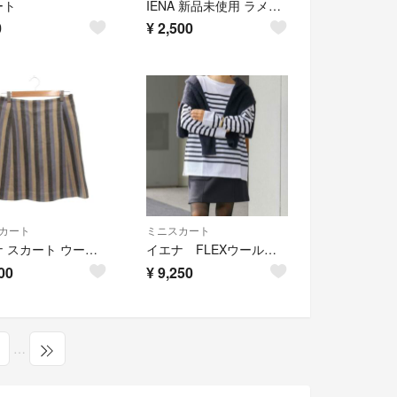
ート
IENA 新品未使用 ラメボンボン台形スカート 日本製 イエナ 34
0
¥
2,500
カート
ミニスカート
イエナ スカート ウール 40 青 ブルー ベージュ グレー ストライプ柄
イエナ FLEXウールライトミニスカート
00
¥
9,250
…