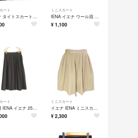
カート
ミニスカート
イエナ タイトスカート ミニ デニム 38 M 紺 ネイビー /YI
IENA イエナ ウール混 ミニ スカート size36/グレージュ ◇■ レディース
00
¥
1,100
カート
ミニスカート
未使用 IENA イエナ 25 060 900 9490 3 0 ストレッチプリーツスカート 38 ポリエステル ひざ下丈 レディース AN3230A13
イエナ IENA ミニスカート タックフレア ウール 36 S相当 ベージュ
000
¥
2,300