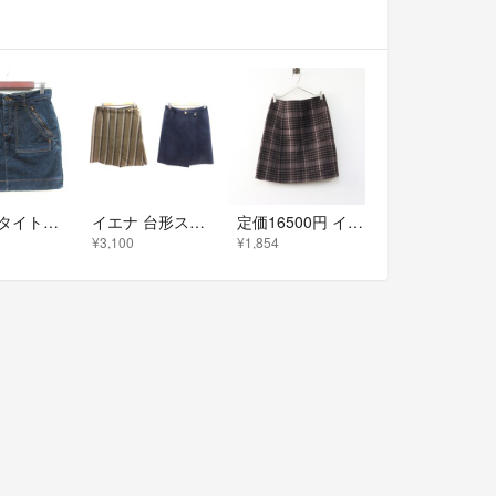
イエナ タイトスカート ミニ デニム 38 M 紺 ネイビー /YI
イエナ 台形スカート ラップ ミニ リバーシブル ストライプ 36 S カーキ
定価16500円 イエナ IENA ダブルフェイスミニスカート 38 チェック×ベージュ■リバーシブル Wフェイス【2400014987782】
¥3,100
¥1,854