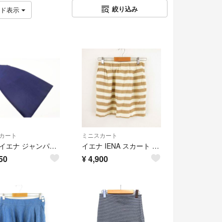
絞り込み
ッド表示
カート
ミニスカート
IENA イエナ ジャンパー スカート size36/ネイビー ■◇ レディース
イエナ IENA スカート ミニ ボーダー 茶 ベージュ *A778
50
¥
4,900