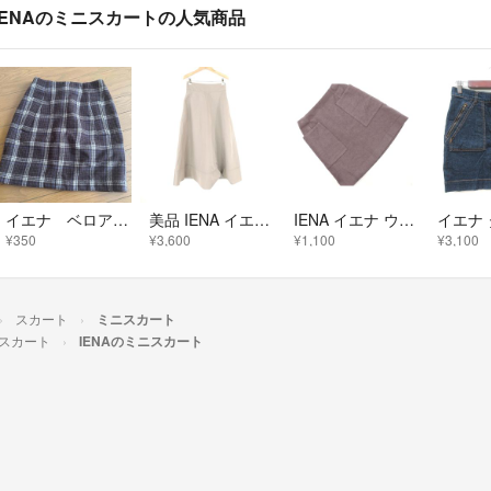
IENAのミニスカートの人気商品
イエナ ベロア ミニスカート
美品 IENA イエナ スカート 34 XSサイズ相当 ナイロン ポリエステル ロング丈 フレア グレーベージュ レディース AD1913A89
IENA イエナ ウール混 ミニ スカート size36/グレージュ ◇■ レディース
¥350
¥3,600
¥1,100
¥3,100
スカート
ミニスカート
スカート
IENAのミニスカート