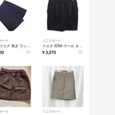
カート
ミニスカート
IENA イエナ 巻き ラップ スカート size36/紺 ■◇ レディース
イエナ IENA ウール タイト スカート ミニ 総柄 36 ブラック 黒
00
¥
3,570
カート
ミニスカート