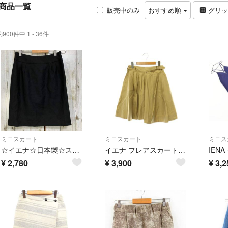
商品一覧
販売中のみ
おすすめ順
グリ
約900件中 1 - 36件
ミニスカート
ミニスカート
ミニス
☆イエナ☆日本製☆スカート [36] タイト ミニ ひざ上 ツイード調 ブラック
イエナ フレアスカート ミニ タック 38 ベージュ /ES ■GY62
¥
2,780
¥
3,900
¥
3,2