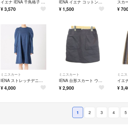
イエナ IENA 千鳥格子 台形スカート ミニ ウール バックジップ ニット
IÉNA イエナ コットン混 ミニスカート グレー 38
スカ
¥
3,570
¥
1,500
¥
70
ミニスカート
ミニスカート
ミニス
IENA ストレッチデニムミニドレス
IENA 台形スカート ウール 38 紫 パープル 無地 ミニ丈 パッチポケット
¥
4,000
¥
2,900
¥
3,4
1
2
3
4
5