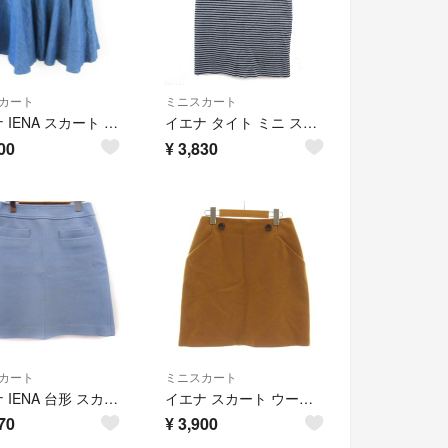
カート
ミニスカート
イエナ IENA スカート ミニ フレア デニム地 青 36 *T747
イエナ タイト ミニ スカート ボーダー ストレッチ コットン混 36 グレー
00
¥
3,830
カート
ミニスカート
イエナ IENA 台形 スカート ミニ 無地 ウール S ライトブルー /FT
イエナ スカート ウール 36 キャメル ミニ丈 膝丈 ボタン付き /DU13
70
¥
3,900