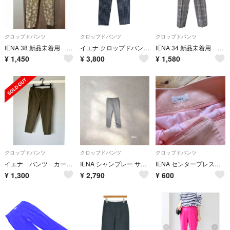
クロップドパンツ
クロップドパンツ
クロップドパンツ
IENA 38 新品未着用 タグ付き 送料無料
イエナ クロップドパンツ ギンガムチェック柄 ストレッチ ボトムス レディース 34サイズ ブルー×ネイビー IENA
IENA 34 新品未着用 タグ付き 送料無料
¥
1,450
¥
3,800
¥
1,580
クロップドパンツ
クロップドパンツ
クロップドパンツ
イエナ パンツ カーキ クリーニング済み
IENA シャンブレー サテンストレッチパンツ グレー 38
IENA センタープレス ピンクスラックスパンツ 38
¥
1,300
¥
2,790
¥
600