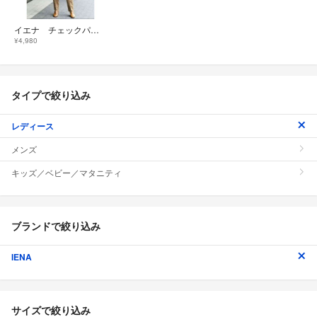
イエナ チェックパンツ イエローチェック 超美品
¥4,980
タイプで絞り込み
レディース
メンズ
キッズ／ベビー／マタニティ
ブランドで絞り込み
IENA
サイズで絞り込み