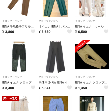
クロップドパンツ
クロップドパンツ
クロップドパンツ
IENA 千鳥格子フリルポケットパンツ 36 ブラウン系
【イエナ IENA】パンツ ボトムス グリーン ウール クロップド
IENA イエナ ウール ヘリンボーン クロップドパンツ サイズ36
¥
3,800
¥
3,680
¥
6,500
クロップドパンツ
クロップドパンツ
クロップドパンツ
IENA イエナ クロップドパンツ M 黒 【古着】【中古】【送料無料】
未使用 24AW IENA イエナ グログラン クロップドパンツ スラックス 24030900502030 サイズ36 ブラック レディース 古着 中古 USED
IENA イエナ クロップド パンツ size36/ベージュ ■◇ レディース
¥
3,400
¥
5,841
¥
1,350
1%還元