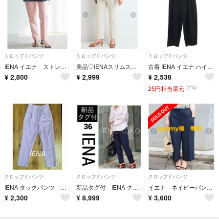
クロップドパンツ
クロップドパンツ
クロップドパンツ
IENA イエナ ストレッチパンツ
美品♡IENAスリムストレッチクロップドパンツ ナチュラル サイズ34
古着 IENA イエナ ハイウエスト クロップドパンツ 34 ブラック ベルト付き レディース
¥
2,800
¥
2,999
¥
2,538
(1%)
25円相当還元
クロップドパンツ
クロップドパンツ
クロップドパンツ
IENA タックパンツ パープル 34
新品タグ付 IENA クロップドパンツ タックパンツ スラックス ネイビー 36
イエナ ネイビーパンツ サイズ36
¥
2,300
¥
8,999
¥
3,600