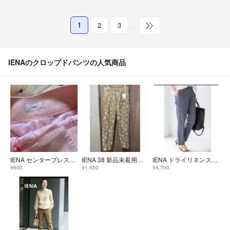
1
2
3
…
IENAのクロップドパンツの人気商品
IENA センタープレス ピンクスラックスパンツ 38
IENA 38 新品未着用 タグ付き 送料無料
IENA ドライリネンストレッチパンツ
¥600
¥1,450
¥4,700