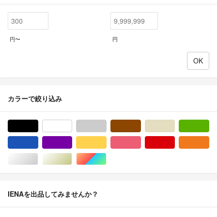
円〜
円
カラーで絞り込み
ブラック/黒色系
ホワイト/白色系
グレー/灰色系
ブラウン/茶色系
ベージュ系
グ
ブルー・ネイビー/青色系
パープル/紫色系
イエロー/黄色系
ピンク/桃色系
レッド/赤色系
オ
シルバー/銀色系
ゴールド/金色系
マルチカラー
IENAを出品してみませんか？