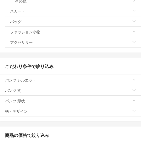
その他
スカート
バッグ
ファッション小物
アクセサリー
こだわり条件で絞り込み
パンツ シルエット
パンツ 丈
パンツ 形状
柄・デザイン
商品の価格で絞り込み