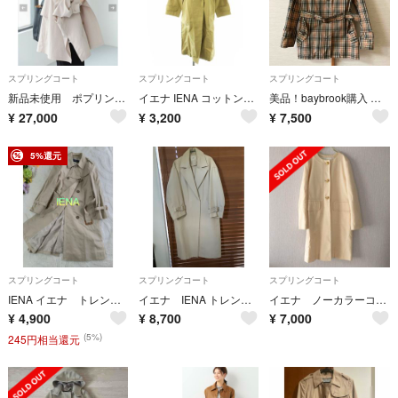
スプリングコート
スプリングコート
スプリングコート
新品未使用 ポプリンオーバーショートコート
イエナ IENA コットンWクロスオーバーチェスターコート スプリングコート
美品！baybrook購入 マニッシュ レインコート 撥水 バーバリーチェック
¥
27,000
¥
3,200
¥
7,500
5%還元
スプリングコート
スプリングコート
スプリングコート
IENA イエナ トレンチコートスプリングコート春秋にベルト日本製
イエナ IENA トレンチ コート 美品 コットン 大人気商品 ベージュ
イエナ ノーカラーコート IENA
¥
4,900
¥
8,700
¥
7,000
(5%)
245円相当還元