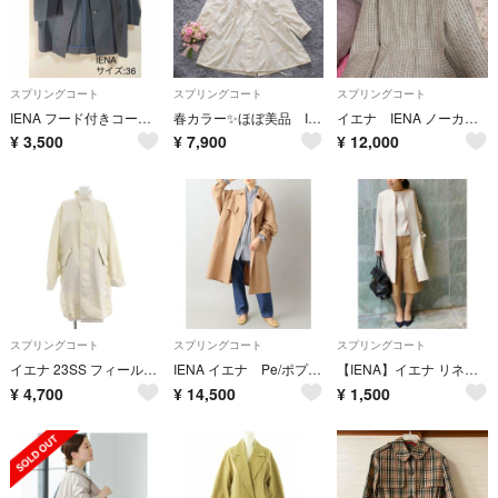
スプリングコート
スプリングコート
スプリングコート
IENA フード付きコート 36サイズ
春カラー✨ほぼ美品 IENA 洗える コットンナイロンスノーパーカー
イエナ IENA ノーカラーコート ライナー付 ピンク系 美品
¥
3,500
¥
7,900
¥
12,000
スプリングコート
スプリングコート
スプリングコート
イエナ 23SS フィールドコート スプリングコート ロング 36 キナリ
IENA イエナ Pe/ポプリンオーバートレンチコート ベージュ
【IENA】イエナ リネンノーカラーコート
¥
4,700
¥
14,500
¥
1,500