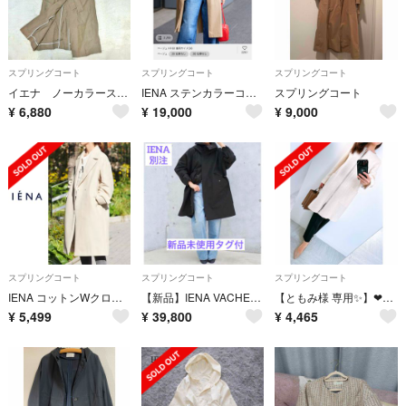
スプリングコート
スプリングコート
スプリングコート
イエナ ノーカラースプリングコート リネン ロング ベルト ポケット アウター
IENA ステンカラーコート
スプリングコート
¥
6,880
¥
19,000
¥
9,000
スプリングコート
スプリングコート
スプリングコート
IENA コットンWクロスオーバーチェスターコート
【新品】IENA VACHEMENT/ヴァシュモン 別注 M-51 ロングコート
【ともみ様 専用✨】❤イエナ✨サイズ36（S）スプリングコート✨
¥
5,499
¥
39,800
¥
4,465