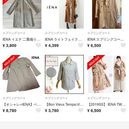
スプリングコート
スプリングコート
スプリングコート
IENA イエナ 二重織りシャルムフードコクーンコート 34 フード取り外し可能
IENA ライトフェイクレザー ステンカラーコート
IENA スプリングコート 38
¥
3,800
¥
4,399
¥
6,500
スプリングコート
スプリングコート
スプリングコート
【オシャレ⭐IENA】ベージュ ノーカラーコート ライナー付き ストライプ
【Bon Vieux Temps/ボン・ヴュー・タン】防水加工ハーフコート 綿
【2019SS】 IENA TWW*IENA 別注 BROCKLEY
¥
8,780
¥
3,780
¥
6,500