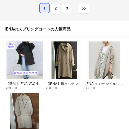
1
2
3
…
IENAのスプリングコートの人気商品
【新品】IENA VACHEMENT/ヴァシュモン 別注 M-51 ロングコート
【IENA】撥水ステンカラーコート
IENA イエナ ツイルジャージフードコート
¥39,800
¥23,000
¥4,390