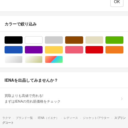
カラーで絞り込み
ブラック/黒色系
ホワイト/白色系
グレー/灰色系
ブラウン/茶色系
ベージュ系
グ
ブルー・ネイビー/青色系
パープル/紫色系
イエロー/黄色系
ピンク/桃色系
レッド/赤色系
オ
シルバー/銀色系
ゴールド/金色系
マルチカラー
IENAを出品してみませんか？
買取よりも高値で売れる!
まずはIENAの売れ筋価格をチェック
ラクマ
ブランド一覧
IENA（イエナ）
レディース
ジャケット/アウター
スプリン
グコート