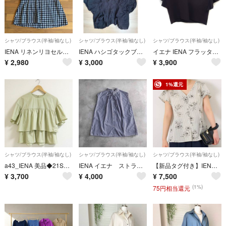
シャツ/ブラウス(半袖/袖なし)
シャツ/ブラウス(半袖/袖なし)
シャツ/ブラウス(半袖/袖なし)
IENA リネンリヨセルフォルムブラウス チェックブラウス サイズF
IENA ハシゴタックブラウス ブラック ブラウス
イエナ IENA フラッタースリーブ ブラウス Vネック 無地 ダークブラウン
¥
2,980
¥
3,000
¥
3,900
1%還元
シャツ/ブラウス(半袖/袖なし)
シャツ/ブラウス(半袖/袖なし)
シャツ/ブラウス(半袖/袖なし)
a43_IENA 美品◆21SS フリルティアードブラウス 半袖 ふんわり
IENA イエナ ストライプフリルノースリーブブラウス ブルー
【新品タグ付き】IENA イエナ ストライプフラワー前ボタンVネックブラウス フリーサイズ 2025SS
¥
3,700
¥
4,000
¥
7,500
(1%)
75円相当還元