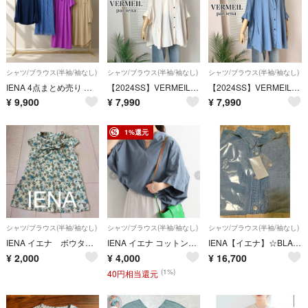
シャツ/ブラウス(半袖/袖なし)
シャツ/ブラウス(半袖/袖なし)
シャツ/ブラウス(半袖/袖なし)
IENA 4点まとめ売り 豪華セット セットアップ ブラウス レース 総柄 スカート ロングワンピース 半袖 葉が袖 シャツ イエナ
【2024SS】VERMEIL par iena サークルシャツ ドルマン 白
【2024SS】VERMEIL par iena サークルシャツ ドルマン
¥
9,900
¥
7,990
¥
7,990
1%還元
シャツ/ブラウス(半袖/袖なし)
シャツ/ブラウス(半袖/袖なし)
シャツ/ブラウス(半袖/袖なし)
IENA イエナ ボウタイ ブラウス 花柄 ベージュ レディース
IENA イエナ コットンシルクプルオーバー シャツ ブルー 38サイズ
IENA【イエナ】☆BLACK シャンブレーフリルブラウス 新品ブルーA
¥
2,000
¥
4,000
¥
16,700
(1%)
40円相当還元