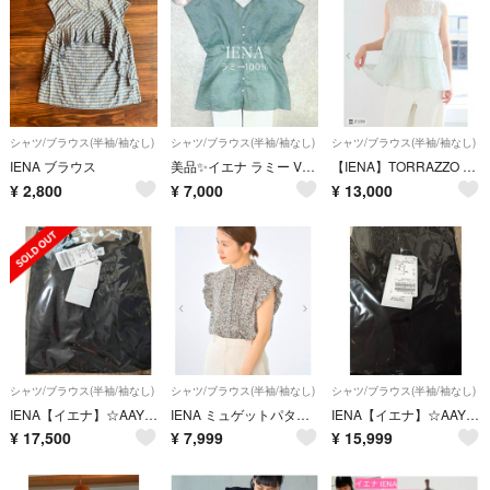
シャツ/ブラウス(半袖/袖なし)
シャツ/ブラウス(半袖/袖なし)
シャツ/ブラウス(半袖/袖なし)
IENA ブラウス
美品✨イエナ ラミー Vネック 2WAYブラウス フレンチスリーブ 麻 グリーン
【IENA】TORRAZZO DONNA/トラッゾドンナ ドットブラウス
¥
2,800
¥
7,000
¥
13,000
シャツ/ブラウス(半袖/袖なし)
シャツ/ブラウス(半袖/袖なし)
シャツ/ブラウス(半袖/袖なし)
IENA【イエナ】☆AAYUSHI/アユーシ バックスカーフハーフスリーブトップス SGN08110 新品ブラック
IENA ミュゲットパターンピンタック フリルノースリーブ
IENA【イエナ】☆AAYUSHI/アユーシ バックスカーフノースリーブトップス SGN08111 新品ブラック
¥
17,500
¥
7,999
¥
15,999