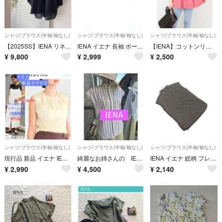
シャツ/ブラウス(半袖/袖なし)
シャツ/ブラウス(半袖/袖なし)
シャツ/ブラウス(半袖/袖なし)
【2025SS】IENA リネン混 襟付きブラウス 黒 シャツ
IENA イエナ 長袖 ボーダー ニット ベージュ M 美シルエット
【IENA】コットンリネンタックブラウス
¥
9,800
¥
2,999
¥
2,500
シャツ/ブラウス(半袖/袖なし)
シャツ/ブラウス(半袖/袖なし)
シャツ/ブラウス(半袖/袖なし)
現行品 新品 イエナ IENA✨フリル カラー シアー ニット エクリュ
綺麗なお姉さんの IENA 涼しげな お洒落 ブラウス
IENA イエナ 総柄 フレンチスリーブ ブラウス シャツ 黒 ■◆ レディース
¥
2,990
¥
4,500
¥
2,140