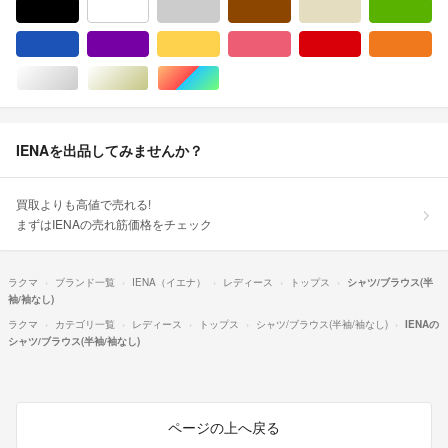
ブラック/黒色系
ホワイト/白色系
グレー/灰色系
ブラウン/茶色系
ベージュ系
グ
ブルー・ネイビー/青色系
パープル/紫色系
イエロー/黄色系
ピンク/桃色系
レッド/赤色系
オ
シルバー/銀色系
ゴールド/金色系
マルチカラー
IENAを出品してみませんか？
買取よりも高値で売れる!
まずはIENAの売れ筋価格をチェック
ラクマ
ブランド一覧
IENA（イエナ）
レディース
トップス
シャツ/ブラウス(半
袖/袖なし)
ラクマ
カテゴリ一覧
レディース
トップス
シャツ/ブラウス(半袖/袖なし)
IENAの
シャツ/ブラウス(半袖/袖なし)
ページの上へ戻る