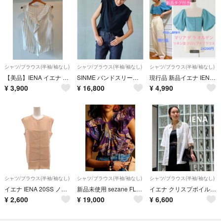
シャツ/ブラウス(半袖/袖なし)
シャツ/ブラウス(半袖/袖なし)
シャツ/ブラウス(半袖/袖なし)
【美品】IENA イエナ シルクノースリーブ フリルシアー ブラウス オフホワイト ストライプ【日本製】
SINME バンドスリーブ シャツ ブラウス ブラック M シンメ ノースリーブ IENA イエナ
現行品 新品イエナ IENA✨リネン混 ボリューム袖 ブラウス ミント ブルー
¥
3,900
¥
16,800
¥
4,990
シャツ/ブラウス(半袖/袖なし)
シャツ/ブラウス(半袖/袖なし)
シャツ/ブラウス(半袖/袖なし)
イエナ IENA 20SS ノースリーブシャツ ブラウス ベージュ
新品未使用 sezane FLORENCIA ブラウス XS
イエナ クリスプボイルショートスリーブシャツ
¥
2,600
¥
19,000
¥
6,600