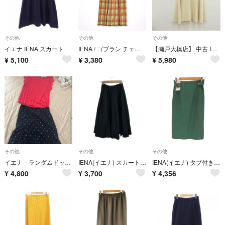
その他
その他
その他
イエナ IENA スカート
IENA / ゴブラン チェックフリンジスカート 参考定価：22,000+tax SIZE：36
【瀬戸大橋店】 中古 IENA | イエナ スカート スウェードライクフレアスカート アイボリー サイズ：38 【110】
¥
5,100
¥
3,380
¥
5,980
その他
その他
その他
イエナ ランダムドット パネルスカート ネイビー
IENA(イエナ) スカート サイズ34 S レディース美品 - 黒 ウエストゴム
IENA(イエナ) タブ付き ミッドカーフスカート レディース スカート
¥
4,800
¥
3,700
¥
4,356