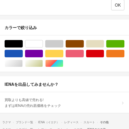
カラーで絞り込み
ブラック/黒色系
ホワイト/白色系
グレー/灰色系
ブラウン/茶色系
ベージュ系
グ
ブルー・ネイビー/青色系
パープル/紫色系
イエロー/黄色系
ピンク/桃色系
レッド/赤色系
オ
シルバー/銀色系
ゴールド/金色系
マルチカラー
IENAを出品してみませんか？
買取よりも高値で売れる!
まずはIENAの売れ筋価格をチェック
ラクマ
ブランド一覧
IENA（イエナ）
レディース
スカート
その他