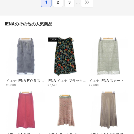
1
2
3
…
IENAのその他の人気商品
イエナ IENA EY45 スカート
IENA イエナ ブラック フラワーモチーフ スカート 38
イエナ IENA スカート
¥5,000
¥7,590
¥7,600
イエナ IENA スカート
イエナ ニットツイード スカートフレア ロング マルチカラー /HS ■OS
イエナ IENA GX73 スカート