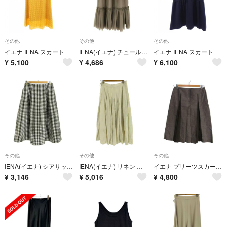
その他
その他
その他
イエナ IENA スカート
IENA(イエナ) チュールデザイン シースルースカート レディース スカート
イエナ IENA スカート
¥
5,100
¥
4,686
¥
6,100
その他
その他
その他
IENA(イエナ) シアサッカーギンガムチェックスカート レディース スカート
IENA(イエナ) リネン フレア ロングスカート レディース スカート フレア
イエナ プリーツスカート リネン混 ストレッチ ブランド ボトムス 日本製 レディース 38サイズ ブラック×ブラウン IENA
¥
3,146
¥
5,016
¥
4,800