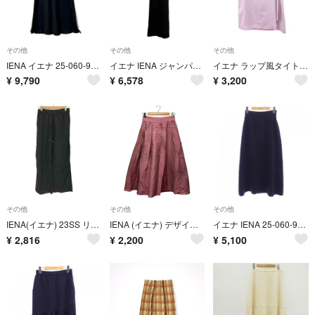
その他
その他
その他
IENA イエナ 25-060-900-9000 25年 ブラック サテン ロングスカート 40
イエナ IENA ジャンパーワンピース キャミソールワンピース ブラック 18-040-900-2161-2-0 レディース
イエナ ラップ風タイトスカート ボトムス 日本製 レディース 38サイズ ピンク IENA
¥
9,790
¥
6,578
¥
3,200
その他
その他
その他
IENA(イエナ) 23SS リネントラペーズイージースカート レディース
IENA (イエナ) デザインシャンタンギャザーフレアスカート 21060900206030 パープル 36
イエナ IENA 25-060-900-4500-1-0 スカート
¥
2,816
¥
2,200
¥
5,100