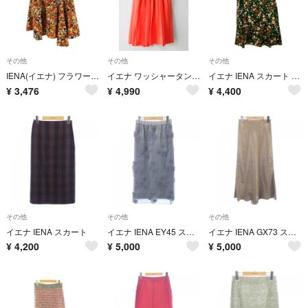
その他
その他
その他
IENA(イエナ) フラワープリントアシンメトリースカート レディース スカート
イエナ ワッシャータンブラーランダムタックスカート 34 レディース オレンジ【新品未使用品】〈
イエナ IENA スカート フレア Aライン フラワー 花柄 ロング丈 38 緑
¥
3,476
¥
4,990
¥
4,400
その他
その他
その他
イエナ IENA スカート
イエナ IENA EY45 スカート
イエナ IENA GX73 スカート
¥
4,200
¥
5,000
¥
5,000