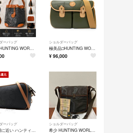
ダーバッグ
ショルダーバッグ
4326 HUNTING WORLD ハンティングワールド 巾着 ショルダーバッグ 黒 ナイロン×レザー 象ロゴ ヴィンテージ
極美品□HUNTING WORLD ハンティングワールド バチューオリジンネオ オリジナルサファリエクスプローラ ショルダーバッグ 定価242000円 定価242,000円
00
¥
96,000
%還元
ダーバッグ
ショルダーバッグ
未使用に近い ハンティングワールド HUNTING WORLD パンチング ショルダーバッグ カメラバッグ レザー グレー クロスボディ 斜め掛け 軽量 夏休み 帰省 お盆 敬老の日 シルバーウィーク 秋 ギフト プレゼント ご褒美 ユニセックス
希少 HUNTING WORLD ハンティングワールド メンズ ショルダーバッグ クロスボディバッグ 光沢加工