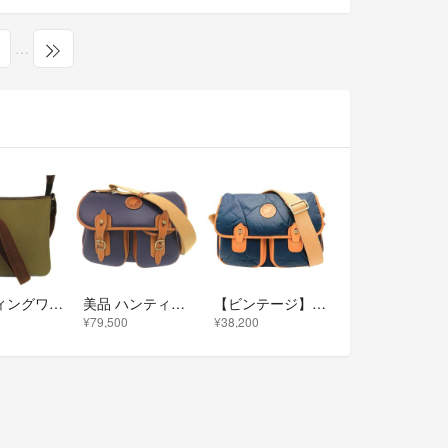
…
ハンティングワールド ショルダーバッグ サコッシュ キャンバス カーキ 茶色
美品 ハンティングワールド バチューサーパス キャリーオール バチュークロス レザー ネイビー ショルダーバッグ 0723【中古】HUNTING WORLD メンズ
【ビンテージ】ハンティングワールド ショルダーバッグ バチューオリジン 紺
¥79,500
¥38,200