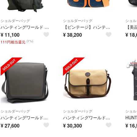
ショルダーバッグ
ショルダーバッグ
ショル
ハンティングワールド HUNTING WORLD ショルダーバッグ キャンバス 2wayビジネスバッグ ブリーフケース ブラック
【ビンテージ】ハンティングワールド ショルダーバッグ バチューオリジン 紺
¥
11,100
¥
38,200
¥
18,
(1%)
111円相当還元
ショルダーバッグ
ショルダーバッグ
ショル
ハンティングワールド／HUNTING WORLD バッグ ショルダーバッグ 鞄 メンズ 男性 男性用 レザー 革 本革 グレー 灰色 STANLEY スタンリー メッセンジャーバッグ
ハンティングワールド／HUNTING WORLD バッグ ショルダーバッグ 鞄 メンズ 男性 男性用 ナイロン レザー 革 本革 ベージュ Daily Surpass Carryall M デイリーサーパス キャリーオールM メッセンジャーバッグ
¥
27,600
¥
30,300
¥
16,