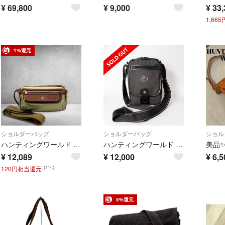
¥
69,800
¥
9,000
¥
33,
1,66
1%還元
ショルダーバッグ
ショルダーバッグ
ショル
ハンティングワールド 2way ショルダーバッグ クラッチ ナイロン レザー
ハンティングワールド ショルダーバッグ バチュー サファリトゥデイ ブラック
¥
12,089
¥
12,000
¥
6,5
(1%)
120円相当還元
5%還元