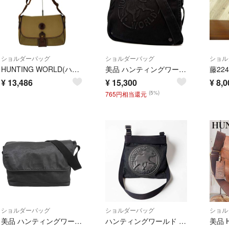
ショルダーバッグ
ショルダーバッグ
ショル
HUNTING WORLD(ハンティングワールド) メンズ バッグ ショルダー
美品 ハンティングワールド HUNTING WORLD デニム ショルダーバッグ メッセンジャー フラップ ロゴ エレファント ブラック 黒 クロスボディ 斜め掛け 夏休み 帰省 お盆 敬老の日 シルバーウィーク 秋 ギフト ご褒美
¥
13,486
¥
15,300
¥
8,0
(5%)
765円相当還元
ショルダーバッグ
ショルダーバッグ
ショル
美品 ハンティングワールド HUNTING WORLD レア 本革 オールレザー製 メッセンジャー ショルダー バッグ 鞄 黒 ブラック メンズ
ハンティングワールド ショルダーバッグ ビッグロゴ デニム ブラック