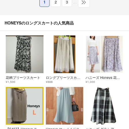
1
2
3
…
HONEYSのロングスカートの人気商品
花柄プリーツスカート
ロングプリーツスカート チュールスカート ウエストゴム Mサイズ
ハニーズ Honeys 花柄フレアスカート
¥1,500
¥888
¥1,000
【5407】Honeys スウェット ロングスカート L ベージュ
Honeys マーメイドスカート
ハニーズ グラシア Honeys GLACIER モノトーン チェック 総柄 ロングスカート★Sサイズ★