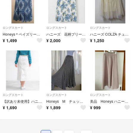
ロングスカート
ロングスカート
ロングスカート
Honeys＊ペイズリー柄 フレアスカート
ハニーズ 花柄プリーツスカート
ハニーズ COLZA チュールスカート Ｍサイズ
¥
1,499
¥
2,000
¥
1,250
ロングスカート
ロングスカート
ロングスカート
【訳あり未使用】ハニーズ デニム スカート ロング ホワイト 白 綿100%
Honeys М チェック柄エスカルゴスカート
美品 Honeys ハニーズ フレアロングスカート S
¥
1,690
¥
1,899
¥
999