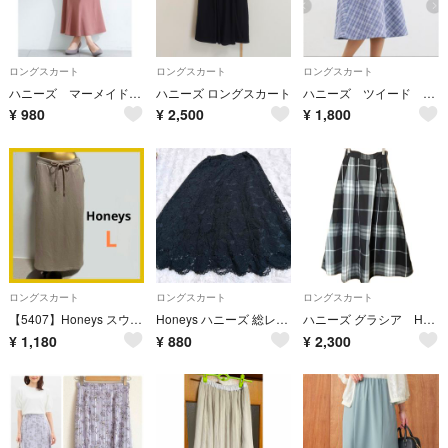
ロングスカート
ロングスカート
ロングスカート
ハニーズ マーメイドスカート
ハニーズ ロングスカート
ハニーズ ツイード フレア スカート ダスティ ブルー S
¥
980
¥
2,500
¥
1,800
ロングスカート
ロングスカート
ロングスカート
【5407】Honeys スウェット ロングスカート L ベージュ
Honeys ハニーズ 総レース 花柄ロングフレアスカート 黒 M
ハニーズ グラシア Honeys GLACIER モノトーン チェック 総柄 ロングスカート★Sサイズ★
¥
1,180
¥
880
¥
2,300