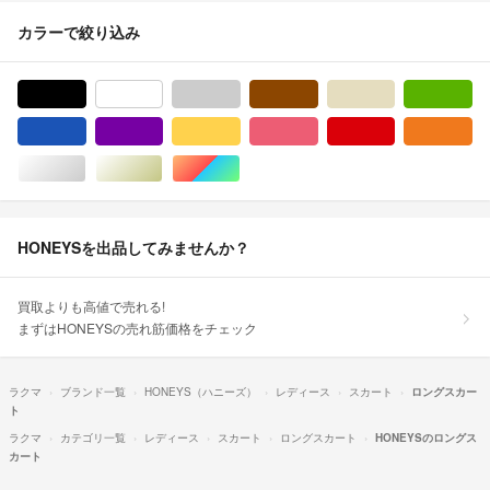
カラーで絞り込み
ブラック/黒色系
ホワイト/白色系
グレー/灰色系
ブラウン/茶色系
ベージュ系
グ
ブルー・ネイビー/青色系
パープル/紫色系
イエロー/黄色系
ピンク/桃色系
レッド/赤色系
オ
シルバー/銀色系
ゴールド/金色系
マルチカラー
HONEYSを出品してみませんか？
買取よりも高値で売れる!
まずはHONEYSの売れ筋価格をチェック
ラクマ
ブランド一覧
HONEYS（ハニーズ）
レディース
スカート
ロングスカー
ト
ラクマ
カテゴリ一覧
レディース
スカート
ロングスカート
HONEYSのロングス
カート