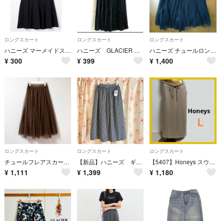
ロングスカート
ロングスカート
ロングスカート
ハニーズ マーメイドスカート L サイズ ウエストゴム 黒 ブラック
ハニーズ GLACIER グラシア ドットプリーツロングスカート 水玉 黒×白 ブラック Ｍサイズ ウエスト総ゴム 古着
ハニーズ チュールロングスカート
¥
300
¥
399
¥
1,400
ロングスカート
ロングスカート
ロングスカート
チュールフレアスカート ロングスカート ハニーズ コルザ ブラウン レディース
【新品】ハニーズ ギンガムチェック ギャザースカート Mサイズ
【5407】Honeys スウェット ロングスカート L ベージュ
¥
1,111
¥
1,399
¥
1,180