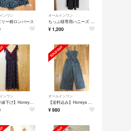
インワン
オールインワン
ズリー柄ロンパース
ちっぷ様専用ハニーズ オールインワン サロペット ワンピース
9
¥
1,200
インワン
オールインワン
【最終値下げ】Honeys オールインワン サロペット 美品
【送料込み】Honeys ハニーズ オールインワン サロペット カーキ Mサイズ
0
¥
980