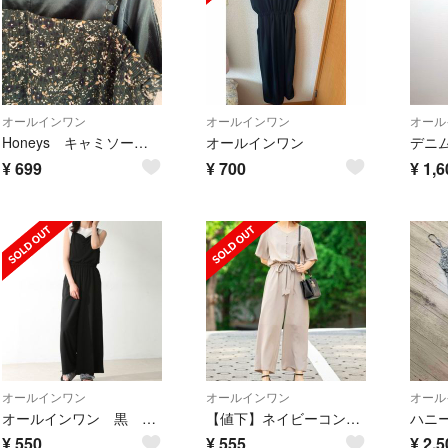
オールインワン
オールインワン
オール
Honeys キャミソールオールインワン 花柄 ボタニカル 匿名配送
オールインワン
¥
699
¥
700
¥
1,6
オールインワン
オールインワン
オール
オールインワン 黒 Lサイズ
【値下】ネイビーコンビネゾン
¥
550
¥
555
¥
2,5