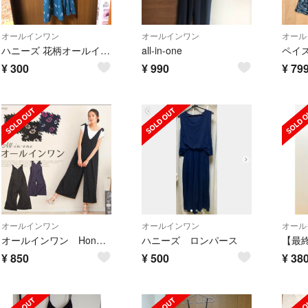
オールインワン
オールインワン
オール
ハニーズ 花柄オールインワンパンツ
all-in-one
ペイ
¥
300
¥
990
¥
79
オールインワン
オールインワン
オール
オールインワン Honeysドットサロペット💓専用です💓
ハニーズ ロンパース
¥
850
¥
500
¥
38