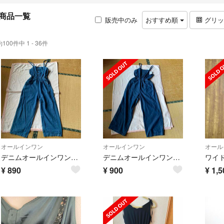
商品一覧
販売中のみ
おすすめ順
グリ
約100件中 1 - 36件
オールインワン
オールインワン
オール
デニムオールインワン Sサイズ
デニムオールインワン Sサイズ
¥
890
¥
900
¥
1,5