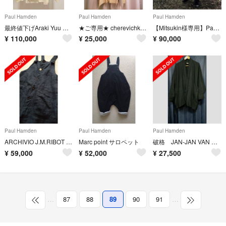
Paul Harnden
Paul Harnden
Paul Harnden
最終値下げAraki Yuu セットアップ
★ご専用★ cherevichkiotvichki コート
【Mitsukin様専用】Paul Harnden Belt Jean
¥
110,000
¥
25,000
¥
90,000
Paul Harnden
Paul Harnden
Paul Harnden
ARCHIVIO J.M.RIBOT オーバーオール
Marc point サロペット
破格 JAN-JAN VAN ESSCHE 羽織ジャケット
¥
59,000
¥
52,000
¥
27,500
…
87
88
89
90
91
…