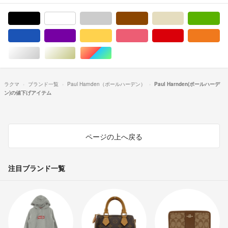
ブラック/黒色系
ホワイト/白色系
グレー/灰色系
ブラウン/茶色系
ベージュ系
グ
ブルー・ネイビー/青色系
パープル/紫色系
イエロー/黄色系
ピンク/桃色系
レッド/赤色系
オ
シルバー/銀色系
ゴールド/金色系
マルチカラー
ラクマ
ブランド一覧
Paul Harnden（ポールハーデン）
Paul Harnden(ポールハーデ
ン)の値下げアイテム
ページの上へ戻る
注目ブランド一覧