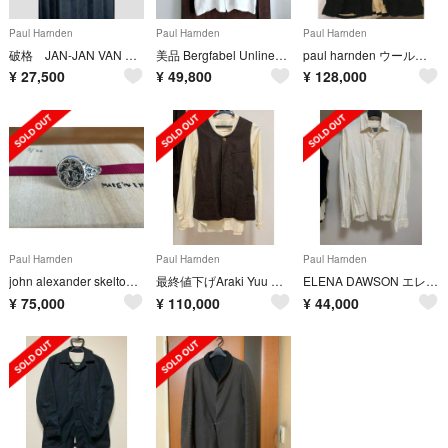
Paul Harnden
Paul Harnden
Paul Harnden
破格 JAN-JAN VAN ESSCHE 羽織ジャケット
美品 Bergfabel Unlined Oversize coat White
paul harnden ウールコート
¥
27,500
¥
49,800
¥
128,000
Paul Harnden
Paul Harnden
Paul Harnden
john alexander skelton リング
最終値下げAraki Yuu セットアップ
ELENA DAWSON エレナドーソンシャツ
¥
75,000
¥
110,000
¥
44,000