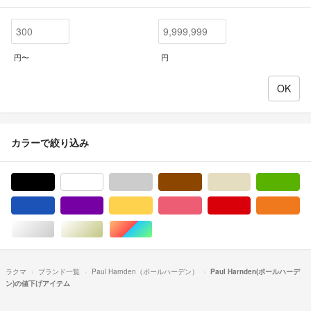
円〜
円
カラーで絞り込み
ブラック/黒色系
ホワイト/白色系
グレー/灰色系
ブラウン/茶色系
ベージュ系
グ
ブルー・ネイビー/青色系
パープル/紫色系
イエロー/黄色系
ピンク/桃色系
レッド/赤色系
オ
シルバー/銀色系
ゴールド/金色系
マルチカラー
ラクマ
ブランド一覧
Paul Harnden（ポールハーデン）
Paul Harnden(ポールハーデ
ン)の値下げアイテム