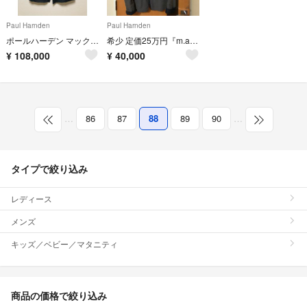
Paul Harnden
Paul Harnden
ポールハーデン マックコート ベンタイル
希少 定価25万円『m.a＋』ショールカラーウールジャケット エムエークロス
¥
108,000
¥
40,000
…
86
87
88
89
90
…
タイプで絞り込み
レディース
メンズ
キッズ／ベビー／マタニティ
商品の価格で絞り込み