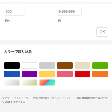
円〜
円
カラーで絞り込み
ブラック/黒色系
ホワイト/白色系
グレー/灰色系
ブラウン/茶色系
ベージュ系
グ
ブルー・ネイビー/青色系
パープル/紫色系
イエロー/黄色系
ピンク/桃色系
レッド/赤色系
オ
シルバー/銀色系
ゴールド/金色系
マルチカラー
ラクマ
ブランド一覧
Paul Harnden（ポールハーデン）
Paul Harnden(ポールハーデ
ン)の値下げアイテム