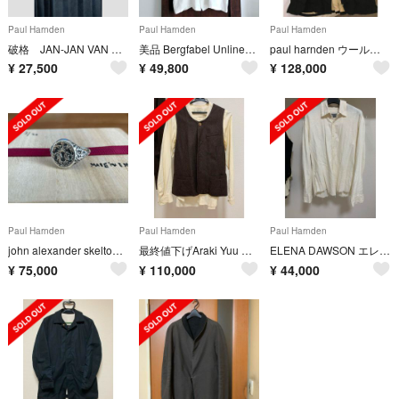
Paul Harnden
Paul Harnden
Paul Harnden
破格 JAN-JAN VAN ESSCHE 羽織ジャケット
美品 Bergfabel Unlined Oversize coat White
paul harnden ウールコート
¥
27,500
¥
49,800
¥
128,000
Paul Harnden
Paul Harnden
Paul Harnden
john alexander skelton リング
最終値下げAraki Yuu セットアップ
ELENA DAWSON エレナドーソンシャツ
¥
75,000
¥
110,000
¥
44,000