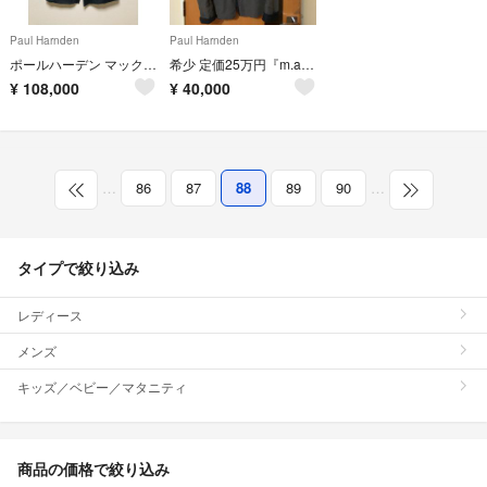
Paul Harnden
Paul Harnden
ポールハーデン マックコート ベンタイル
希少 定価25万円『m.a＋』ショールカラーウールジャケット エムエークロス
¥
108,000
¥
40,000
…
86
87
88
89
90
…
タイプで絞り込み
レディース
メンズ
キッズ／ベビー／マタニティ
商品の価格で絞り込み