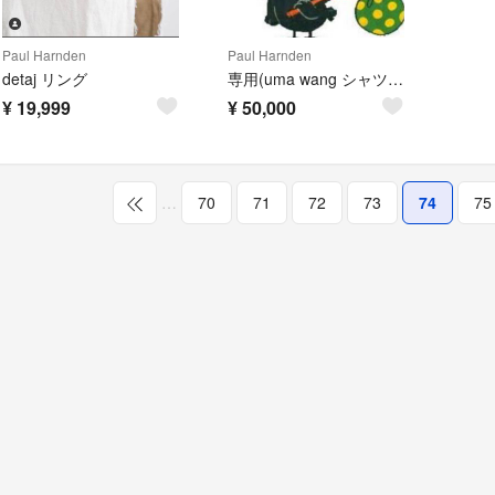
Paul Harnden
Paul Harnden
detaj リング
専用(uma wang シャツ+リング)
¥
19,999
¥
50,000
…
70
71
72
73
74
75