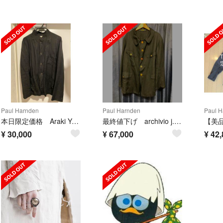
Paul Harnden
Paul Harnden
Paul H
本日限定価格 Araki Yuu アラキユウ リネンジャーキンジャケット
最終値下げ archivio j.m. ribot ハンティングジャケット
¥
30,000
¥
67,000
¥
42,