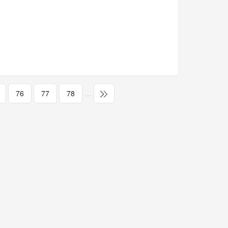
76
77
78
…