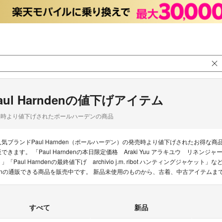
aul Harndenの値下げアイテム
品時より値下げされたポールハーデンの商品
人気ブランドPaul Harnden（ポールハーデン）の発売時より値下げされたお得
できます。 「Paul Harndenの本日限定価格 Araki Yuu アラキユウ リネンジャー
」「Paul Harndenの最終値下げ archivio j.m. ribot ハンティングジャケッ
enの通販できる商品を販売中です。 新品未使用のものから、古着、中古アイテムま
すべて
新品