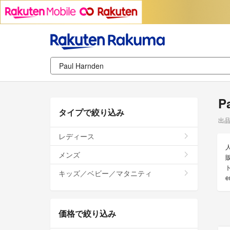
P
タイプで絞り込み
出
レディース
メンズ
販
ト
キッズ／ベビー／マタニティ
価格で絞り込み