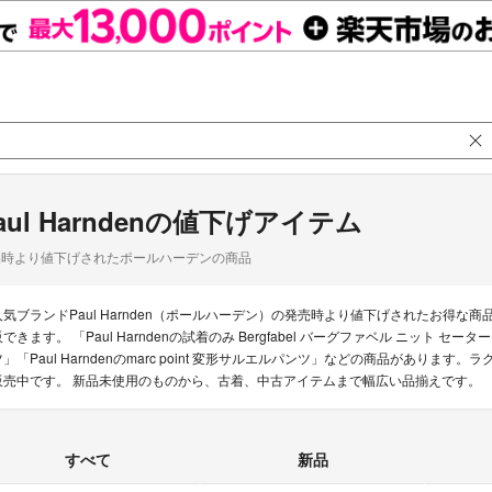
aul Harndenの値下げアイテム
品時より値下げされたポールハーデンの商品
人気ブランドPaul Harnden（ポールハーデン）の発売時より値下げされたお得
できます。 「Paul Harndenの試着のみ Bergfabel バーグファベル ニット セーター」「P
ツ」「Paul Harndenのmarc point 変形サルエルパンツ」などの商品があります。ラ
販売中です。 新品未使用のものから、古着、中古アイテムまで幅広い品揃えです。
すべて
新品