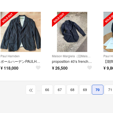
Paul Harnden
Maison Margiela（旧Maison Martin Margiela）
Paul H
ポールハーデンPAULHARNDENシルクブレザー サイズM
proposition 40's french antique shirt
¥
118,000
¥
26,500
¥
9,8
…
66
67
68
69
70
71