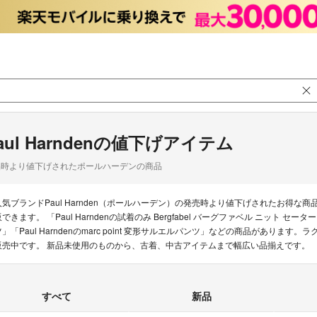
aul Harndenの値下げアイテム
品時より値下げされたポールハーデンの商品
人気ブランドPaul Harnden（ポールハーデン）の発売時より値下げされたお得
できます。 「Paul Harndenの試着のみ Bergfabel バーグファベル ニット セーター」「P
ツ」「Paul Harndenのmarc point 変形サルエルパンツ」などの商品があります。ラ
販売中です。 新品未使用のものから、古着、中古アイテムまで幅広い品揃えです。
すべて
新品