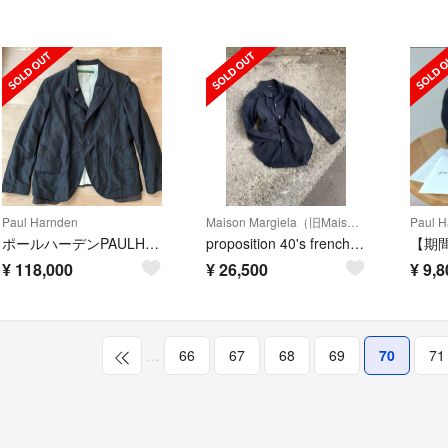
Paul Harnden
Maison Margiela（旧Maison Martin Margiela）
Paul H
ポールハーデンPAULHARNDENシルクブレザー サイズM
proposition 40's french antique shirt
¥
118,000
¥
26,500
¥
9,8
…
66
67
68
69
70
71