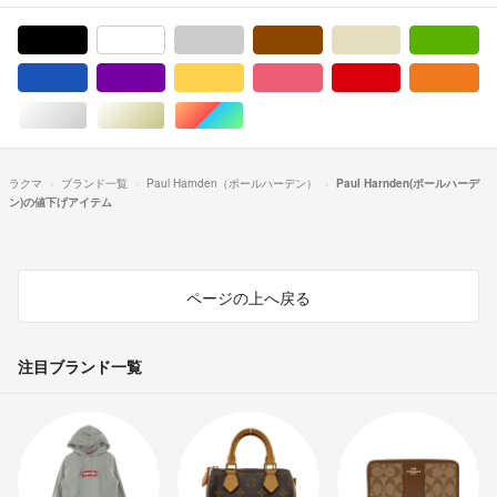
ブラック/黒色系
ホワイト/白色系
グレー/灰色系
ブラウン/茶色系
ベージュ系
グ
ブルー・ネイビー/青色系
パープル/紫色系
イエロー/黄色系
ピンク/桃色系
レッド/赤色系
オ
シルバー/銀色系
ゴールド/金色系
マルチカラー
ラクマ
ブランド一覧
Paul Harnden（ポールハーデン）
Paul Harnden(ポールハーデ
ン)の値下げアイテム
ページの上へ戻る
注目ブランド一覧