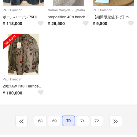
Paul Harnden
Maison Margiela（旧Maison Martin Margiela）
Paul Harnden
ポールハーデンPAULHARNDENシルクブレザー サイズM
proposition 40's french antique shirt
【期間限定値下げ】toogood THE CARPENTER CAP 「黒」
¥
118,000
¥
26,500
¥
9,800
Paul Harnden
2021AW Paul Harnden ポールハーデン シャツ
¥
100,000
…
68
69
70
71
72
…