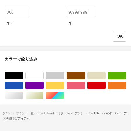
円〜
円
カラーで絞り込み
ブラック/黒色系
ホワイト/白色系
グレー/灰色系
ブラウン/茶色系
ベージュ系
グ
ブルー・ネイビー/青色系
パープル/紫色系
イエロー/黄色系
ピンク/桃色系
レッド/赤色系
オ
シルバー/銀色系
ゴールド/金色系
マルチカラー
ラクマ
ブランド一覧
Paul Harnden（ポールハーデン）
Paul Harnden(ポールハーデ
ン)の値下げアイテム