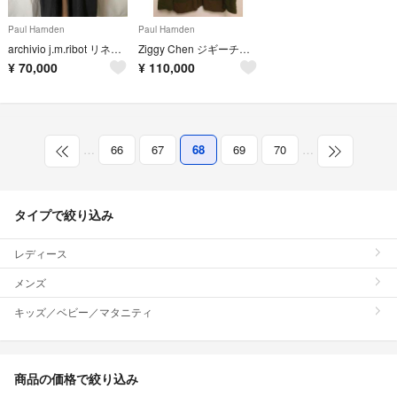
Paul Harnden
Paul Harnden
archivio j.m.ribot リネンコート
Ziggy Chen ジギーチェン ジャケット
¥
70,000
¥
110,000
…
66
67
68
69
70
…
タイプで絞り込み
レディース
メンズ
キッズ／ベビー／マタニティ
商品の価格で絞り込み