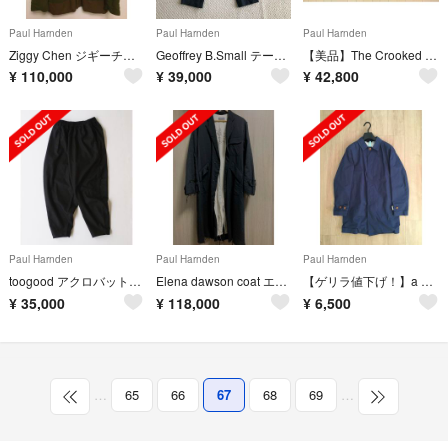
Paul Harnden
Paul Harnden
Paul Harnden
Ziggy Chen ジギーチェン ジャケット
Geoffrey B.Small テーパードパンツ 44
【美品】The Crooked Tailor ハンティングコート 48
¥
110,000
¥
39,000
¥
42,800
Paul Harnden
Paul Harnden
Paul Harnden
toogood アクロバットトラウザー ウールカシミヤ サイズ6
Elena dawson coat エレナドーソン
【ゲリラ値下げ！】a vontade コート マックコート 美品
¥
35,000
¥
118,000
¥
6,500
…
65
66
67
68
69
…