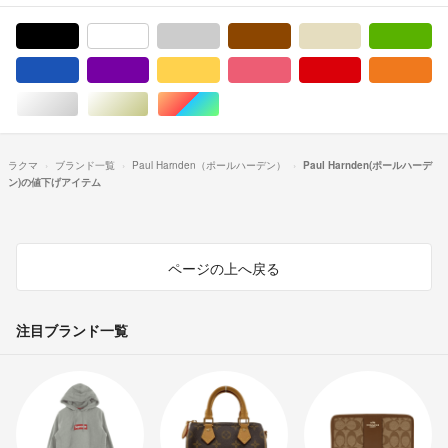
ブラック/黒色系
ホワイト/白色系
グレー/灰色系
ブラウン/茶色系
ベージュ系
グ
ブルー・ネイビー/青色系
パープル/紫色系
イエロー/黄色系
ピンク/桃色系
レッド/赤色系
オ
シルバー/銀色系
ゴールド/金色系
マルチカラー
ラクマ
ブランド一覧
Paul Harnden（ポールハーデン）
Paul Harnden(ポールハーデ
ン)の値下げアイテム
ページの上へ戻る
注目ブランド一覧