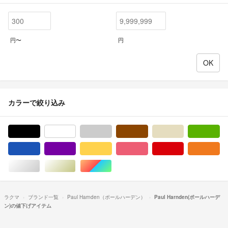
円〜
円
カラーで絞り込み
ブラック/黒色系
ホワイト/白色系
グレー/灰色系
ブラウン/茶色系
ベージュ系
グ
ブルー・ネイビー/青色系
パープル/紫色系
イエロー/黄色系
ピンク/桃色系
レッド/赤色系
オ
シルバー/銀色系
ゴールド/金色系
マルチカラー
ラクマ
ブランド一覧
Paul Harnden（ポールハーデン）
Paul Harnden(ポールハーデ
ン)の値下げアイテム