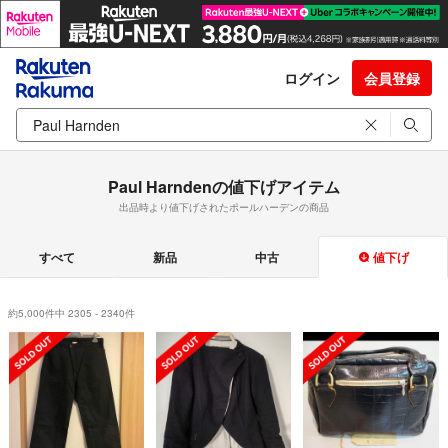
ログイン
会員登録
Paul Harndenの値下げアイテム
出品時より値下げされたポールハーデンの商品
すべて
新品
中古
値下げ
約5,000件中 2305 - 2340件