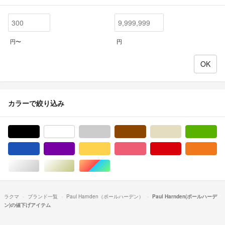
円〜
円
カラーで絞り込み
ブラック/黒色系
ホワイト/白色系
グレー/灰色系
ブラウン/茶色系
ベージュ系
グ
ブルー・ネイビー/青色系
パープル/紫色系
イエロー/黄色系
ピンク/桃色系
レッド/赤色系
オ
シルバー/銀色系
ゴールド/金色系
マルチカラー
ラクマ
ブランド一覧
Paul Harnden（ポールハーデン）
Paul Harnden(ポールハーデ
ン)の値下げアイテム