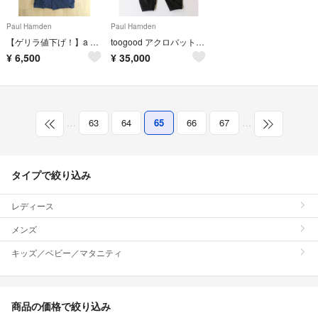
Paul Harnden
Paul Harnden
【ゲリラ値下げ！】a vontade コート マックコート 美品
toogood アクロバットトラウザー ウールカシミヤ サイズ6
¥
6,500
¥
35,000
…
63
64
65
66
67
…
タイプで絞り込み
レディース
メンズ
キッズ／ベビー／マタニティ
商品の価格で絞り込み