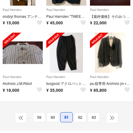
Paul Harnden
Paul Harnden
Paul Harnden
olubiyi thomas アンティークリネンシャツジャケット
Paul Harnden "TWEED Norfolk Jacket"
【最終価格】そのみつ sonomitsu レースアップブーツ オーダー品 希少
¥
15,000
¥
45,000
¥
22,000
Paul Harnden
Paul Harnden
Paul Harnden
Archivio J.M.Ribot
toogood アクロバットトラウザー ウールカシミヤ サイズ6
ps.様専用 Archivio jm ribot アルキビオ ジャケット
¥
18,000
¥
35,000
¥
85,800
…
59
60
61
62
63
…