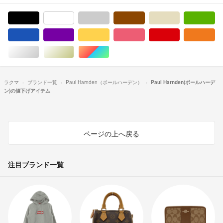
ブラック/黒色系
ホワイト/白色系
グレー/灰色系
ブラウン/茶色系
ベージュ系
グ
ブルー・ネイビー/青色系
パープル/紫色系
イエロー/黄色系
ピンク/桃色系
レッド/赤色系
オ
シルバー/銀色系
ゴールド/金色系
マルチカラー
ラクマ
ブランド一覧
Paul Harnden（ポールハーデン）
Paul Harnden(ポールハーデ
ン)の値下げアイテム
ページの上へ戻る
注目ブランド一覧