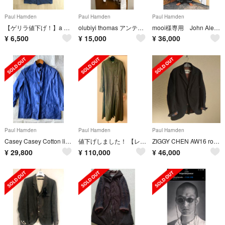
Paul Harnden
Paul Harnden
Paul Harnden
【ゲリラ値下げ！】a vontade コート マックコート 美品
olubiyi thomas アンティークリネンシャツジャケット
mooi様専用 John Alexander Skelton SS21
¥
6,500
¥
15,000
¥
36,000
Paul Harnden
Paul Harnden
Paul Harnden
Casey Casey Cotton linen Jacket
値下げしました！ 【レア 】paul harnden ロングウールコート
ZIGGY CHEN AW16 round hem jacket stripe
¥
29,800
¥
110,000
¥
46,000