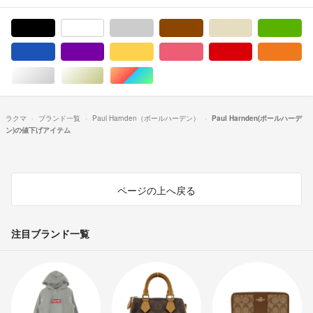
ブラック/黒色系
ホワイト/白色系
グレー/灰色系
ブラウン/茶色系
ベージュ系
グ
ブルー・ネイビー/青色系
パープル/紫色系
イエロー/黄色系
ピンク/桃色系
レッド/赤色系
オ
シルバー/銀色系
ゴールド/金色系
マルチカラー
ラクマ
ブランド一覧
Paul Harnden（ポールハーデン）
Paul Harnden(ポールハーデ
ン)の値下げアイテム
ページの上へ戻る
注目ブランド一覧