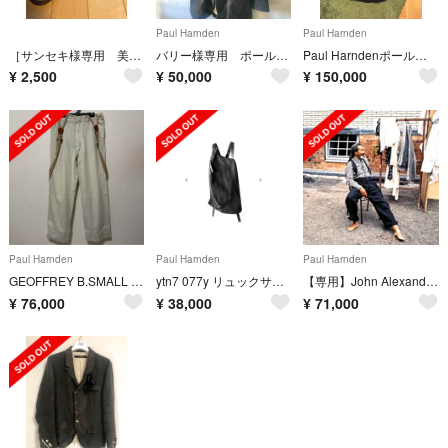
Paul Harnden
Paul Harnden
［サンセキ様専用 美品］Paulmay ウイングチップ ベージュ 26.5cm
バリー様専用 ポールハーデン ロングブレザー ウール コート ジャケット
Paul HarndenポールハーデンマックコートXL
¥
2,500
¥
50,000
¥
150,000
Paul Harnden
Paul Harnden
Paul Harnden
GEOFFREY B.SMALL "SUSPENDER Pants" Beige
ytn7 077y リュックサック レザーバックパック
【専用】John Alexander Skelton 21ss 新品未使用
¥
76,000
¥
38,000
¥
71,000