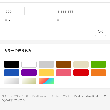
円〜
円
カラーで絞り込み
ブラック/黒色系
ホワイト/白色系
グレー/灰色系
ブラウン/茶色系
ベージュ系
グ
ブルー・ネイビー/青色系
パープル/紫色系
イエロー/黄色系
ピンク/桃色系
レッド/赤色系
オ
シルバー/銀色系
ゴールド/金色系
マルチカラー
ラクマ
ブランド一覧
Paul Harnden（ポールハーデン）
Paul Harnden(ポールハーデ
ン)の値下げアイテム