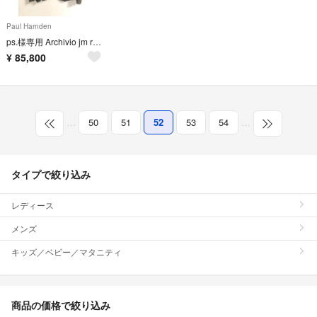
Paul Harnden
ps.様専用 Archivio jm ribot アルキビオ ジャケット
¥
85,800
…
50
51
52
53
54
…
タイプで絞り込み
レディース
メンズ
キッズ／ベビー／マタニティ
商品の価格で絞り込み