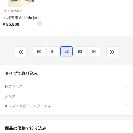
Paul Harnden
ps.様専用 Archivio jm ribot アルキビオ ジャケット
¥
85,800
…
50
51
52
53
54
…
タイプで絞り込み
レディース
メンズ
キッズ／ベビー／マタニティ
商品の価格で絞り込み