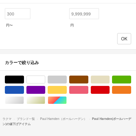
円〜
円
カラーで絞り込み
ブラック/黒色系
ホワイト/白色系
グレー/灰色系
ブラウン/茶色系
ベージュ系
グ
ブルー・ネイビー/青色系
パープル/紫色系
イエロー/黄色系
ピンク/桃色系
レッド/赤色系
オ
シルバー/銀色系
ゴールド/金色系
マルチカラー
ラクマ
ブランド一覧
Paul Harnden（ポールハーデン）
Paul Harnden(ポールハーデ
ン)の値下げアイテム