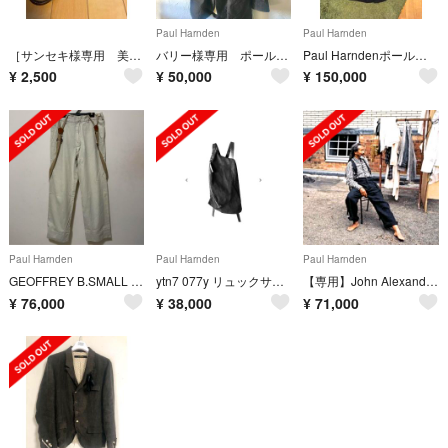
Paul Harnden
Paul Harnden
［サンセキ様専用 美品］Paulmay ウイングチップ ベージュ 26.5cm
バリー様専用 ポールハーデン ロングブレザー ウール コート ジャケット
Paul HarndenポールハーデンマックコートXL
¥
2,500
¥
50,000
¥
150,000
Paul Harnden
Paul Harnden
Paul Harnden
GEOFFREY B.SMALL "SUSPENDER Pants" Beige
ytn7 077y リュックサック レザーバックパック
【専用】John Alexander Skelton 21ss 新品未使用
¥
76,000
¥
38,000
¥
71,000