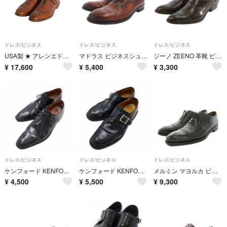
ドレス/ビジネス
ドレス/ビジネス
ドレス/ビジネス
USA製 ★ アレンエドモンズ ホールカット シューズ 10 1/2 メンズ 28.5cm 程 Fairfax 本革 レザー 革靴 フルブローグ メダリオン 内羽根 茶
マドラス ビジネスシューズ レースアップ ウイングチップ レザー 25.5 茶
ジーノ ZEENO 革靴 ビジネスシューズ ストレートチップ 茶 26.5
¥
17,600
¥
5,400
¥
3,300
ドレス/ビジネス
ドレス/ビジネス
ドレス/ビジネス
ケンフォード KENFORD レースアップ ビジネスシューズ 革靴 25cm 黒
ケンフォード KENFORD CLASSIC U-MOC モンク 革靴 25.5
メルミン マヨルカ ビジネスシューズ パンチドキャップトゥ レースアップ 8 黒
¥
4,500
¥
5,500
¥
9,300