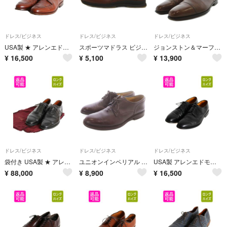
ドレス/ビジネス
ドレス/ビジネス
ドレス/ビジネス
USA製 ★ アレンエドモンズ Uチップ レザー シューズ US 9 27cm 程/ Delray 本革 レザー 革靴 外羽根 ダービー グッドイヤー ビジネス 茶
スポーツマドラス ビジネスシューズ 革靴 ブラウン 25.5cm ■GY99
ジョンストン＆マーフィー ビジネスシューズ ストレートチップ レザー 7 茶
¥
16,500
¥
5,100
¥
13,900
ドレス/ビジネス
ドレス/ビジネス
ドレス/ビジネス
袋付き USA製 ★ アレンエドモンズ コードヴァン キャップトゥ シューズ US 8 26cm / Park Avenue レザー 革靴 ドレス ストレートチップ 黒
ユニオンインペリアル ビジネスシューズ プレーントゥ 7.5 茶色
USA製 アレンエドモンズ プレーントゥ シューズ 101/2 28.5cm 本革 レザー 革靴 外羽根 グッドイヤー オックスフォード ドレス ビジネス 黒
¥
88,000
¥
8,900
¥
16,500