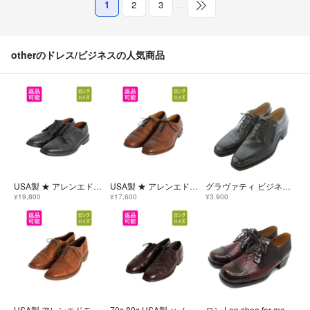
1
2
3
…
otherのドレス/ビジネスの人気商品
USA製 ★ アレンエドモンズ ロング ウイングチップ シューズ 8 1/2 26.5cm 程/ MACNEIL 本革 レザー 革靴 フルブローグ 外羽根 トラッド 黒
USA製 ★ アレンエドモンズ ホールカット シューズ 10 1/2 メンズ 28.5cm 程 Fairfax 本革 レザー 革靴 フルブローグ メダリオン 内羽根 茶
グラヴァティ ビジネスシューズ スクエアトゥ レースアップ レザー 7.5
¥19,800
¥17,600
¥3,900
USA製 アレンエドモンズ ウイングチップ シューズ 91/2 27.5cm 本革 レザー ラバーソール 革靴 フルブローグ メダリオン 内羽根 ドレス 茶
70s 80s USA製 ハノーバー ウィングチップ シューズ 9 27cm ヴィンテージ 本革 レザー 革靴 フルブローグ メダリオン 内羽根 バーガンディ
ロン Lon shoe for men レザー ストレートチップ シューズ