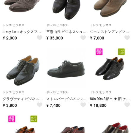
ドレス/ビジネス
ドレス/ビジネス
ドレス/ビジネス
texcy luxe オックスフォードシューズ ストレートチップ 26cm 黒
三陽山長 ビジネスシューズ レースアップ レザー 8.5 黒 ブラック
ジョンストンアンドマーフィー レザードレスシューズ 8.5 20-4960
¥
2,900
¥
35,900
¥
7,000
ドレス/ビジネス
ドレス/ビジネス
ドレス/ビジネス
グラヴァティ ビジネスシューズ スクエアトゥ レースアップ レザー 7.5
ストロバー ビジネスウォーキングシューズ スニーカー レザー G74610
80s 90s 3都市 ★ 旧 チャーチ バルモラル ストレートチップ シューズ UK 10.5 29cm イギリス製 73ラスト コンサル 本革 レザー 革靴 黒
¥
3,900
¥
7,400
¥
19,800