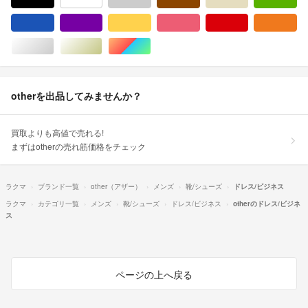
ブルー・ネイビー/青色系
パープル/紫色系
イエロー/黄色系
ピンク/桃色系
レッド/赤色系
オ
シルバー/銀色系
ゴールド/金色系
マルチカラー
otherを出品してみませんか？
買取よりも高値で売れる!
まずはotherの売れ筋価格をチェック
ラクマ
ブランド一覧
other（アザー）
メンズ
靴/シューズ
ドレス/ビジネス
ラクマ
カテゴリ一覧
メンズ
靴/シューズ
ドレス/ビジネス
otherのドレス/ビジネ
ス
ページの上へ戻る