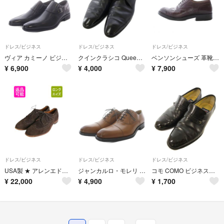
ドレス/ビジネス
ドレス/ビジネス
ドレス/ビジネス
ヴィア カミーノ ビジネスシューズ レザー 25EEEcm ブラック
クインクラシコ Queen Classico ビジネスシューズ レザー 44 黒
ベンソンシューズ 革靴 ビジネスシューズ 6 24.5cm ワインレッド
¥
6,900
¥
4,000
¥
7,900
ドレス/ビジネス
ドレス/ビジネス
ドレス/ビジネス
USA製 ★ アレンエドモンズ ロング ウイングチップ シューズ 9 27cm 程/ McGregor 本革 スウェード レザー 革靴 フルブローグ 外羽根 茶
ジャンカルロ・モレリ ビジネスシューズ レースアップ レザー 43 ブラウン
コモ COMO ビジネスシューズ ストレートチップ 靴 レザー 24.5cm
¥
22,000
¥
4,900
¥
1,700