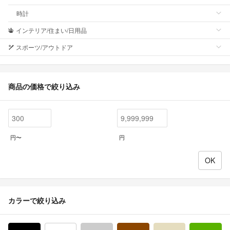
時計
インテリア/住まい/日用品
スポーツ/アウトドア
商品の価格で絞り込み
円〜
円
カラーで絞り込み
ブラック/黒色系
ホワイト/白色系
グレー/灰色系
ブラウン/茶色系
ベージュ系
グ