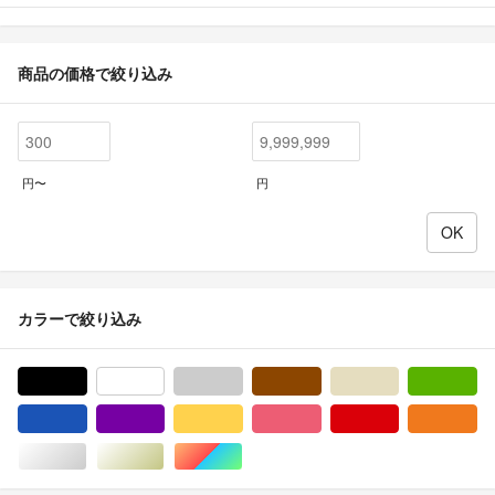
商品の価格で絞り込み
円〜
円
カラーで絞り込み
ブラック/黒色系
ホワイト/白色系
グレー/灰色系
ブラウン/茶色系
ベージュ系
グ
ブルー・ネイビー/青色系
パープル/紫色系
イエロー/黄色系
ピンク/桃色系
レッド/赤色系
オ
シルバー/銀色系
ゴールド/金色系
マルチカラー