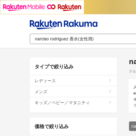
n
タイプで絞り込み
ナル
レディース
人
メンズ
a
キッズ／ベビー／マタニティ
価格で絞り込み
n