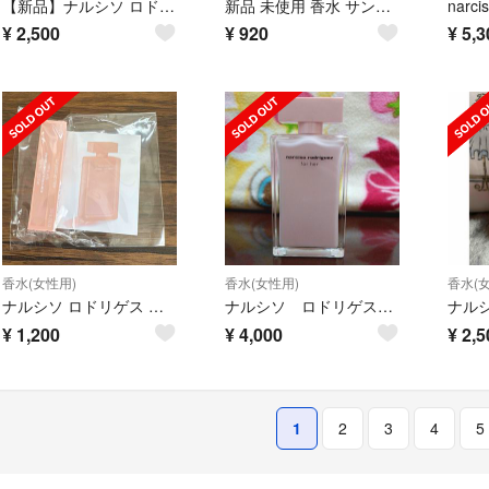
【新品】ナルシソ ロドリゲス for her トラベルスプレー EDT 10ml
新品 未使用 香水 サンプル ナルシソロドリゲス フォーハー ピュアムスク
¥
2,500
¥
920
¥
5,3
香水(女性用)
香水(女性用)
香水(
ナルシソ ロドリゲス オードパルファム サンプル
ナルシソ ロドリゲス フォーハー オードパルファム 100ml 香水
¥
1,200
¥
4,000
¥
2,5
1
2
3
4
5