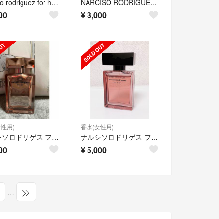
narciso rodriguez for her ヘアミスト 30ml
NARCISO RODRIGUEZ フォーハー EDT 7.5ml
00
¥
3,000
女性用)
香水(女性用)
ナルシソロドリゲス フォーハーオードパルファム
ナルシソロドリゲス フォーハー ムスクノアールローズ 30ml
00
¥
5,000
…