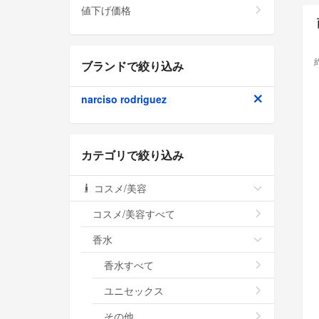
値下げ価格
ブランドで絞り込み
narciso rodriguez
カテゴリで絞り込み
コスメ/美容
コスメ/美容すべて
香水
香水すべて
ユニセックス
その他