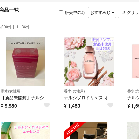
商品一覧
販売中のみ
おすすめ順
グリ
約300件中 1 - 36件
香水(女性用)
香水(女性用)
香水(
【新品未開封】ナルシソロドリゲス フォーハー オードパルファム インテンス 30ml
ナルシソロドリゲス オール オブ ミー オードパルファム サンプル 0.6ml
¥
9,980
¥
1,450
¥
1,6