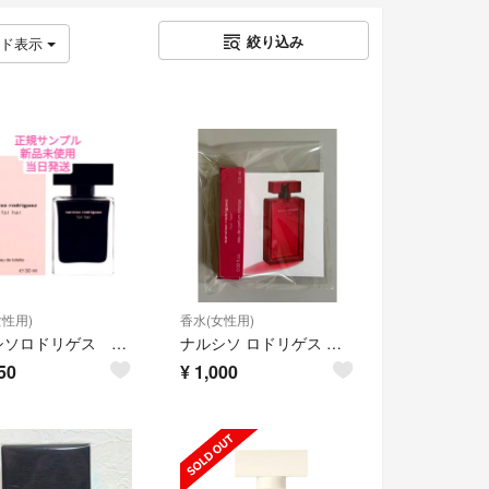
絞り込み
ッド表示
女性用)
香水(女性用)
ナルシソロドリゲス フォーハー EDT サンプル 0.8ml
ナルシソ ロドリゲス フォーハー オードパルファム インテンス 0.6mL
50
¥
1,000