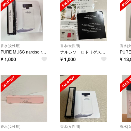
香水(女性用)
香水(女性用)
香水(
PURE MUSC narciso rodrigueオードパルファムサンプル
ナルシソ ロドリゲス フォーハー ピュアムスク オードパルファム 香水
¥
1,000
¥
1,000
¥
13,
香水(女性用)
香水(女性用)
香水(