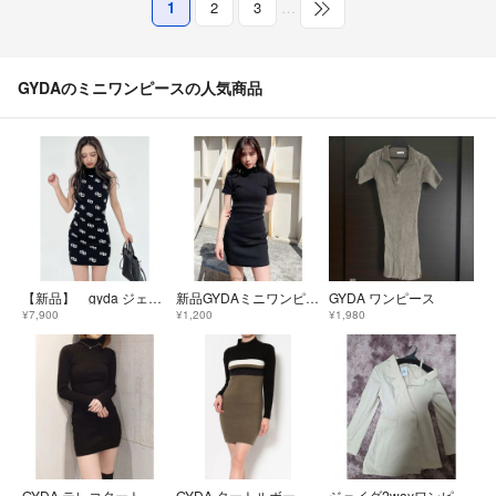
1
2
3
…
GYDAのミニワンピースの人気商品
【新品】 gyda ジェイダ GG pattern アメスリニットワンピース 黒
新品GYDAミニワンピース
GYDA ワンピース
¥7,900
¥1,200
¥1,980
GYDA テレコタートルタイトワンピース 3色まとめ買いお得
GYDA タートルボーダーニットワンピース
ジェイダ2wayワンピース