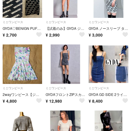
ミニワンピース
ミニワンピース
ミニワンピース
GYDA♡BENIGN PUFFジャガードタイトニットワンピース♡
【試着のみ】GYDA ジェイダ ベロアワンピース ベロアチョーカー付き
GYDA ノースリーブ タイトワンピース
¥
2,700
¥
2,990
¥
3,000
ミニワンピース
ミニワンピース
ミニワンピース
2wayワンピース【ジェイダ】
GYDAフロントZIPスカートライクデニムタイトミニワンピース
GYDA GD SIDE 2ラインカットデニムベアワンピース ジェイダ ブルー
¥
4,800
¥
12,980
¥
8,400