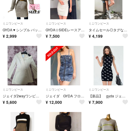
ミニワンピース
ミニワンピース
ミニワンピース
GYDA ♥ シンプル バックオープンタイトニットワンピース 袖ケーブル
GYDA☆SIDEレースアップテレコタイトワンピース
タイムセール◎タグなし未使用◎GYDA GG MOLDリブニット ワンピース
¥
2,999
¥
7,500
¥
4,199
ミニワンピース
ミニワンピース
ミニワンピース
ジェイダ2wayワンピース
ジェイダ GYDA フロントZIPタイトデニムワンピース Mサイズ ミニワンピ
【新品】 gyda ジェイダ GG pattern アメスリニットワンピース 黒
¥
5,600
¥
12,000
¥
7,900