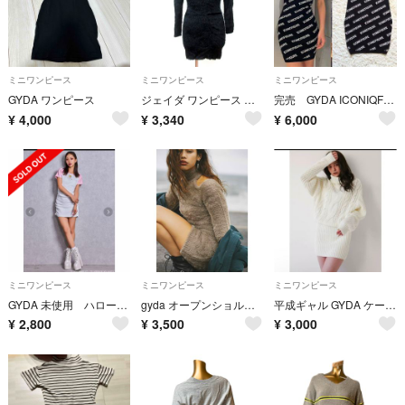
ミニワンピース
ミニワンピース
ミニワンピース
GYDA ワンピース
ジェイダ ワンピース ミニ ライン 長袖 オフショルダー フェイクファー F 黒
完売 GYDA ICONIQFIGURE アメスリニット ワンピース ジェイダ
¥
4,000
¥
3,340
¥
6,000
ミニワンピース
ミニワンピース
ミニワンピース
GYDA 未使用 ハローキティ ワンピース
gyda オープンショルダーシャギーニットワンピ
平成ギャル GYDA ケーブルニットワンピース ホワイト F
¥
2,800
¥
3,500
¥
3,000