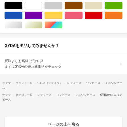
ブラック/黒色系
ホワイト/白色系
グレー/灰色系
ブラウン/茶色系
ベージュ系
グ
ブルー・ネイビー/青色系
パープル/紫色系
イエロー/黄色系
ピンク/桃色系
レッド/赤色系
オ
シルバー/銀色系
ゴールド/金色系
マルチカラー
GYDAを出品してみませんか？
買取よりも高値で売れる!
まずはGYDAの売れ筋価格をチェック
ラクマ
ブランド一覧
GYDA（ジェイダ）
レディース
ワンピース
ミニワンピー
ス
ラクマ
カテゴリ一覧
レディース
ワンピース
ミニワンピース
GYDAのミニワン
ピース
ページの上へ戻る