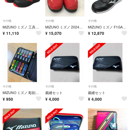
その他
その他
その他
MIZUNO ミズノ 工具関連用品 安全靴 オールマイティ ダイヤル ローカット 作業靴 27.5cm F1GA220209 ブラック
MIZUNO ミズノ 2024年 限定 安全靴 26cm F1GA240262 レッド
MIZUNO ミズノ F1GA220309 未使用品 本体のみ 26.5 F1GA220309
¥
11,110
¥
15,070
¥
12,870
その他
その他
その他
MIZUNO ミズノ 彫刻刀セット 5本組 彫刻刀 図工 小学生 中学生マルチカラー
裁縫セット
裁縫セット
¥
950
¥
4,000
¥
4,000