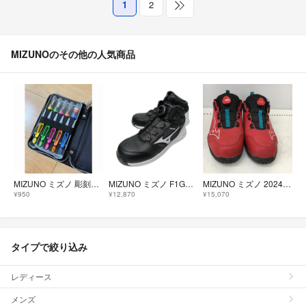
1
2
MIZUNOのその他の人気商品
MIZUNO ミズノ 彫刻刀セット 5本組 彫刻刀 図工 小学生 中学生マルチカラー
MIZUNO ミズノ F1GA220309 未使用品 本体のみ 26.5 F1GA220309
MIZUNO ミズノ 2024年 限定 安全靴 26cm F1GA240262 レッド
¥950
¥12,870
¥15,070
タイプで絞り込み
レディース
メンズ