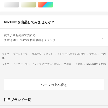
シルバー/銀色系
ゴールド/金色系
マルチカラー
MIZUNOを出品してみませんか？
買取よりも高値で売れる!
まずはMIZUNOの売れ筋価格をチェック
ラクマ
ブランド一覧
MIZUNO（ミズノ）
インテリア/住まい/日用品
文房具
その
他
ラクマ
カテゴリ一覧
インテリア/住まい/日用品
文房具
その他
MIZUNOのその他
ページの上へ戻る
注目ブランド一覧