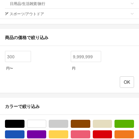
日用品/生活雑貨/旅行
スポーツ/アウトドア
商品の価格で絞り込み
円〜
円
カラーで絞り込み
ブラック/黒色系
ホワイト/白色系
グレー/灰色系
ブラウン/茶色系
ベージュ系
グ
ブルー・ネイビー/青色系
パープル/紫色系
イエロー/黄色系
ピンク/桃色系
レッド/赤色系
オ