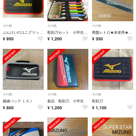
その他
その他
その他
ぶんけいのユニグリップⅡ彫刻刀 MIZUNO右利き用
彫刻刀セット 小学生 右利き
廃盤レトロ★未使用★ミズノ×ペンテル15cm定規
¥
950
¥
1,200
¥
350
その他
その他
その他
裁縫バッグ ミズノ
新品 彫刻刀 小学生
彫刻刀
¥
800
¥
1,200
¥
1,100