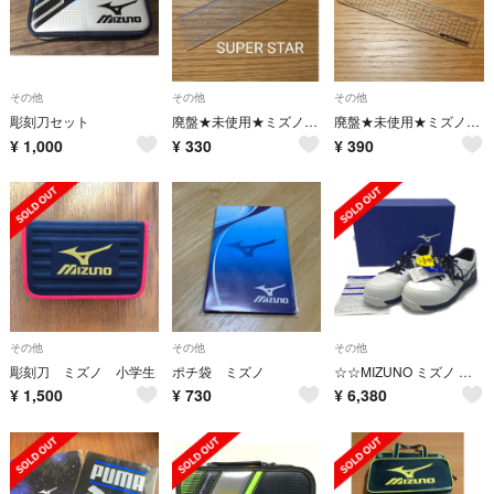
その他
その他
その他
彫刻刀セット
廃盤★未使用★ミズノSUPER STAR 15cm定規〈水色〉
廃盤★未使用★ミズノSUPER STAR 15cm定規〈黒〉
¥
1,000
¥
330
¥
390
その他
その他
その他
彫刻刀 ミズノ 小学生
ポチ袋 ミズノ
☆☆MIZUNO ミズノ 《 ALMIGHTY プロスニーカー 》安全靴 / ホワイトネイビー / 26.5cm / LS2 11L / F1GA210001
¥
1,500
¥
730
¥
6,380