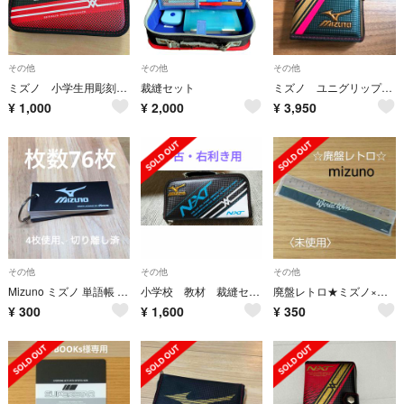
その他
その他
その他
ミズノ 小学生用彫刻刀セット
裁縫セット
ミズノ ユニグリップNEO 彫刻刀セット 新品
¥
1,000
¥
2,000
¥
3,950
その他
その他
その他
Mizuno ミズノ 単語帳 リング付き 76枚（4枚使用切り離し済み）
小学校 教材 裁縫セット
廃盤レトロ★ミズノ×ペンテル15cm定規★未使用
¥
300
¥
1,600
¥
350