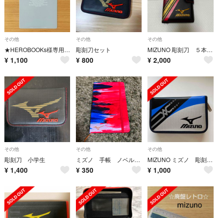
その他
その他
その他
★HEROBOOKs様専用★MIZUNO「SUPER STAR」文具セット
彫刻刀セット
MIZUNO 彫刻刀 ５本 【美品】
¥
1,100
¥
800
¥
2,000
その他
その他
その他
彫刻刀 小学生
ミズノ 手帳 ノベルティ
MIZUNO ミズノ 彫刻刀セット 学校 小学生 中学生 男の子
¥
1,400
¥
350
¥
1,000