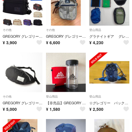
その他
その他
登山用品
GREGORY グレゴリー PADDED SHOULDER POUCH M パ…
GREGORY グレゴリー クイックポケットL サンドストーム
グラナイトギア グレゴリー ドイター 4点セット
¥
3,900
¥
6,600
¥
4,230
その他
登山用品
登山用品
GREGORY グレゴリー TAILRUNNER LT テールランナー LT …
【非売品】GREGORY Clear Bottle ➕ drink holder
☆グレゴリー バックパックmiwok12☆
¥
5,000
¥
1,580
¥
2,500