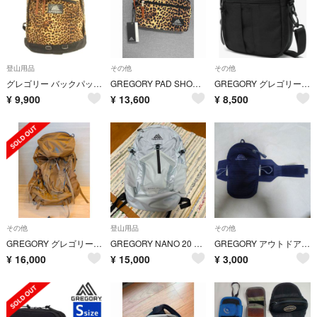
登山用品
その他
その他
グレゴリー バックパック ファインデイ トゥルーレパード 260728E
GREGORY PAD SHOULDER POUCH M
GREGORY グレゴリー QUICK POCKET L クイックポケット L 3L コーデュラバリスティックブラック
¥
9,900
¥
13,600
¥
8,500
その他
登山用品
その他
GREGORY グレゴリー STOUT 45 スタウト 45 45L サンドストーン 1493752038
GREGORY NANO 20 バックパック リュック
GREGORY アウトドアポーチ
¥
16,000
¥
15,000
¥
3,000