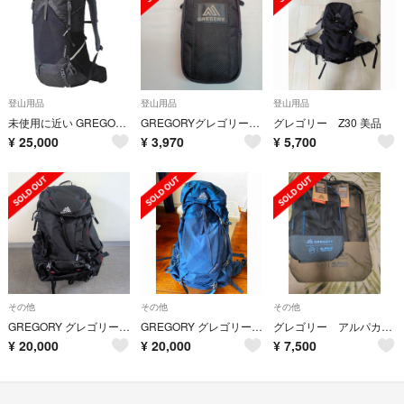
登山用品
登山用品
登山用品
未使用に近い GREGORY グレゴリー PARAGON 38L MD/LG
GREGORYグレゴリー 新品未使用 クイックパデッドケース Mサイズ
グレゴリー Z30 美品
¥
25,000
¥
3,970
¥
5,700
その他
その他
その他
GREGORY グレゴリー KATMAI 55 カトマイ 55 55L MD/…
GREGORY グレゴリー KATMAI 55 カトマイ 55 55L SM/M
グレゴリー アルパカ 「ギアトート」「ギア バスケット」セット
¥
20,000
¥
20,000
¥
7,500