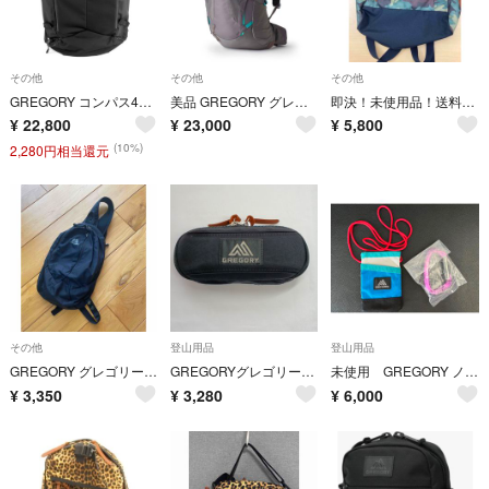
その他
その他
その他
GREGORY コンパス40 ユニバースブラック 1426352480
美品 GREGORY グレゴリー JADE 43 ジェイド SM/MD ミストグレー 1466629978
即決！未使用品！送料無料！GREGORY グレゴリー CASUAL DAY DEEP FOREST COM カモ迷彩
¥
22,800
¥
23,000
¥
5,800
(10%)
2,280円相当還元
その他
登山用品
登山用品
GREGORY グレゴリー SKETCH 8 スケッチ 8 8L
GREGORYグレゴリー メガネケース サングラスケース ポーチ 小物入れ
未使用 GREGORY ノベルティミニポーチとカラビナセット
¥
3,350
¥
3,280
¥
6,000