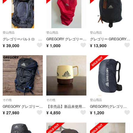
登山用品
登山用品
登山用品
グレゴリーバルトロ ７５ M ブラック
GREGORY グレゴリー ザックカバー レインカバー レッド アウトドア 登山
グレゴリー GREGORY クラシックコレクション リュックサック デイパック
¥
39,000
¥
1,000
¥
13,900
その他
その他
登山用品
GREGORY グレゴリー STOUT60 スタウト60 バックパック
【非売品】新品未使用 GREGORY ダイネックスマグカップ 40周年限定
GREGORY(グレゴリー) レインカバー
¥
27,980
¥
4,850
¥
1,200