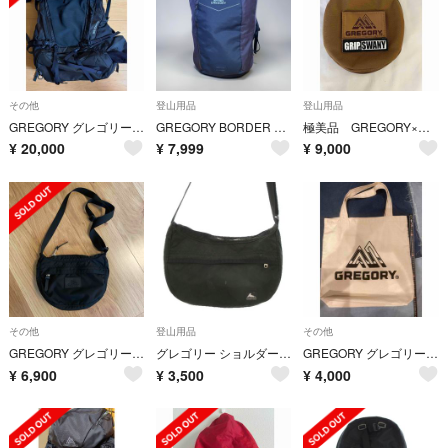
その他
登山用品
登山用品
GREGORY グレゴリー バルトロ65S
GREGORY BORDER 35 バックパック ブラック 大容量 キャンプ
極美品 GREGORY×グリップスワニー コラボ シェラカップケース コヨーテ
¥
20,000
¥
7,999
¥
9,000
その他
登山用品
その他
GREGORY グレゴリー FREAK'S STORE別注
グレゴリー ショルダーバッグ ナイロン アウトドア 黒 ブラック ロゴ /AO1
GREGORY グレゴリー コットンキャンバストート 26L ブラックロゴ 13
¥
6,900
¥
3,500
¥
4,000