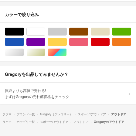
カラーで絞り込み
ブラック/黒色系
ホワイト/白色系
グレー/灰色系
ブラウン/茶色系
ベージュ系
グ
ブルー・ネイビー/青色系
パープル/紫色系
イエロー/黄色系
ピンク/桃色系
レッド/赤色系
オ
シルバー/銀色系
ゴールド/金色系
マルチカラー
Gregoryを出品してみませんか？
買取よりも高値で売れる!
まずはGregoryの売れ筋価格をチェック
ラクマ
ブランド一覧
Gregory（グレゴリー）
スポーツ/アウトドア
アウトドア
ラクマ
カテゴリ一覧
スポーツ/アウトドア
アウトドア
Gregoryのアウトドア