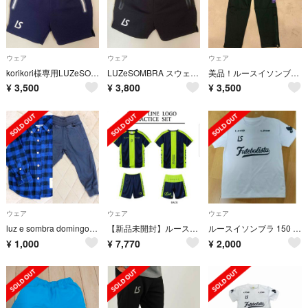
ウェア
ウェア
ウェア
korikori様専用LUZeSOMBRAスウェットパンツF2011304 XS
LUZeSOMBRA スウェットパンツ（F2011304）XS
美品！ルースイソンブラ ジャージズボン 160
¥
3,500
¥
3,800
¥
3,500
ウェア
ウェア
ウェア
luz e sombra domingo シャツ パンツ
【新品未開封】ルースイソンブラ サイズM 上下セット プラクティスシャツ&プラク
ルースイソンブラ 150 プラシャツ 白
¥
1,000
¥
7,770
¥
2,000