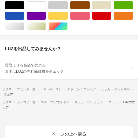
ブラック/黒色系
ホワイト/白色系
グレー/灰色系
ブラウン/茶色系
ベージュ系
グ
ブルー・ネイビー/青色系
パープル/紫色系
イエロー/黄色系
ピンク/桃色系
レッド/赤色系
オ
シルバー/銀色系
ゴールド/金色系
マルチカラー
LUZを出品してみませんか？
買取よりも高値で売れる!
まずはLUZの売れ筋価格をチェック
ラクマ
ブランド一覧
LUZ（ルース）
スポーツ/アウトドア
サッカー/フットサル
ウェア
ラクマ
カテゴリ一覧
スポーツ/アウトドア
サッカー/フットサル
ウェア
LUZのウ
ェア
ページの上へ戻る