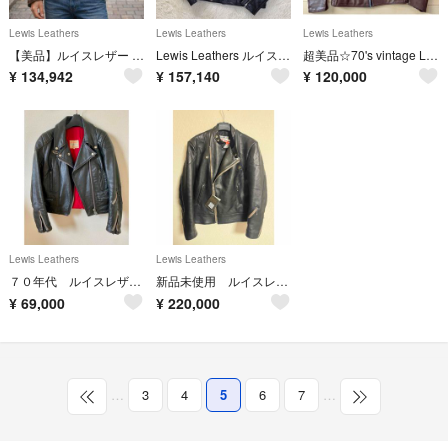
Lewis Leathers
Lewis Leathers
Lewis Leathers
【美品】ルイスレザー AVIAKIT ダブルライダースジャケット 赤キルティング
Lewis Leathers ルイスレザー AVIAKIT ライダースジャケット
超美品☆70's vintage Lewis leathers スポーツマン
¥
134,942
¥
157,140
¥
120,000
Lewis Leathers
Lewis Leathers
７０年代 ルイスレザー シングルライダース
新品未使用 ルイスレザー スーパーモンザ 42サイズ
¥
69,000
¥
220,000
…
3
4
5
6
7
…