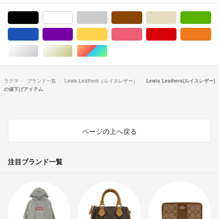
ブラック/黒色系
ホワイト/白色系
グレー/灰色系
ブラウン/茶色系
ベージュ系
グ
ブルー・ネイビー/青色系
パープル/紫色系
イエロー/黄色系
ピンク/桃色系
レッド/赤色系
オ
シルバー/銀色系
ゴールド/金色系
マルチカラー
ラクマ
ブランド一覧
Lewis Leathers（ルイスレザー）
Lewis Leathers(ルイスレザー)
の値下げアイテム
ページの上へ戻る
注目ブランド一覧