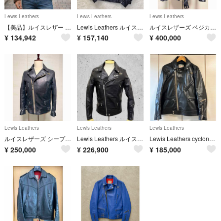
Lewis Leathers
Lewis Leathers
Lewis Leathers
【美品】ルイスレザー AVIAKIT ダブルライダースジャケット 赤キルティング
Lewis Leathers ルイスレザー AVIAKIT ライダースジャケット
ルイスレザーズ ベジカウ 茶芯サイクロンCyclone 441 タイトフィット
¥
134,942
¥
157,140
¥
400,000
Lewis Leathers
Lewis Leathers
Lewis Leathers
ルイスレザーズ シープ ライトニング lightning 391Tタイトフィット
Lewis Leathers ルイスレザー 希少 ラットランドシープスキン ブラック タイトフィット 40
Lewis Leathers cyclone ルイスレザー サイクロン
¥
250,000
¥
226,900
¥
185,000