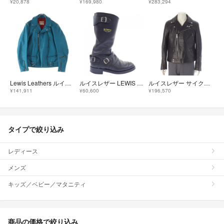
¥20,878
¥169,980
¥283,294
Lewis Leathers ルイスレザー LIGHTHING TIGHT ライトニング タイト カウハイド ダブルライダースジャケット ターコイズ
ルイスレザー LEWIS LEATHERS 1741 ロングブーツ
ルイスレザー サイクロン タイトフィット シープスキンレザー ダブル ライダースジャケット アウター ブラック 42【中古】
¥141,911
¥60,600
¥196,570
タイプで絞り込み
レディース
メンズ
キッズ／ベビー／マタニティ
商品の価格で絞り込み