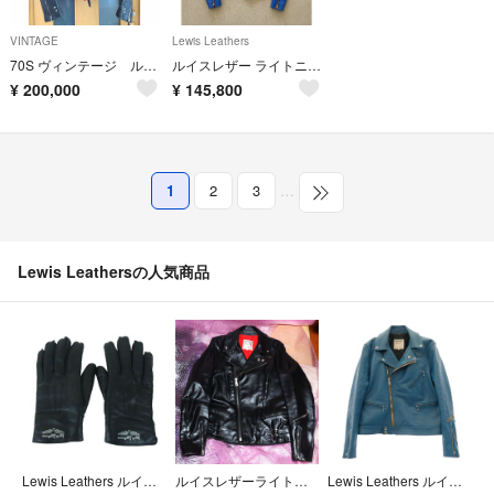
VINTAGE
Lewis Leathers
70S ヴィンテージ ルイスレザー 42
ルイスレザー ライトニング 391T 38 タイトフィット ブルー
¥
200,000
¥
145,800
1
2
3
…
Lewis Leathersの人気商品
Lewis Leathers ルイスレザー LINED GLOVE ボア付き レザー グローブ 手袋 ブラック系【中古】
ルイスレザーライトニング38レギュラーホースハイド馬革LEWIS LEATHER
Lewis Leathers ルイスレザー CYCLONE サイクロン ヴィンテージターコイズ スクエアパッチ レザー ライダース ジャケット ブルー系 42【中古】