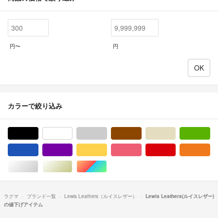
円〜
円
カラーで絞り込み
ブラック/黒色系
ホワイト/白色系
グレー/灰色系
ブラウン/茶色系
ベージュ系
グ
ブルー・ネイビー/青色系
パープル/紫色系
イエロー/黄色系
ピンク/桃色系
レッド/赤色系
オ
シルバー/銀色系
ゴールド/金色系
マルチカラー
ラクマ
ブランド一覧
Lewis Leathers（ルイスレザー）
Lewis Leathers(ルイスレザー)
の値下げアイテム