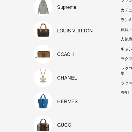
Supreme
カテ
ラン
買取
LOUIS
VUITTON
人気
キャ
COACH
ラクマp
ラク
集
CHANEL
ラク
SPU
HERMES
GUCCI