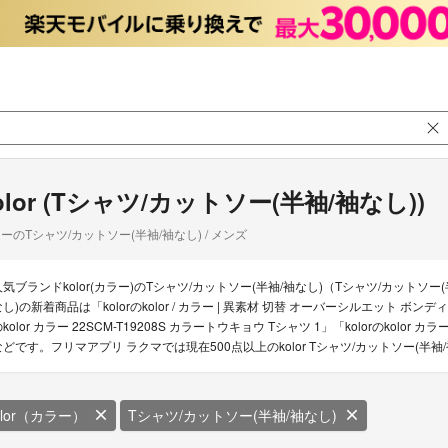
olor (Tシャツ/カットソー(半袖/袖なし))
ーのTシャツ/カットソー(半袖/袖なし) / メンズ
人気ブランドkolor(カラー)のTシャツ/カットソー(半袖/袖なし)（Tシャツ/カットソー(
し)の新着商品は「kolorのkolor / カラー | 異素材 切替 オーバーシルエット ボンディン
kolor カラー 22SCM-T19208S カラートウキョウ Tシャツ 1」「kolorのkol
などです。フリマアプリ ラクマでは現在500点以上のkolor Tシャツ/カットソー(半
olor（カラー）
Tシャツ/カットソー(半袖/袖なし)