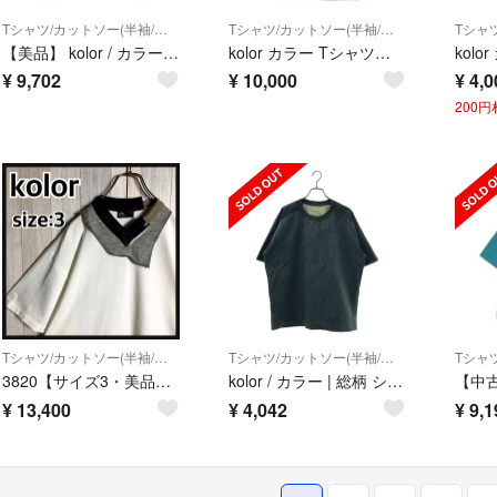
Tシャツ/カットソー(半袖/袖なし)
Tシャツ/カットソー(半袖/袖なし)
【美品】 kolor / カラー | 2022AW | ロゴ オーバーシルエット Tシャツ カットソー | 1 | グリーン | メンズ
kolor カラー Tシャツ・カットソー XL 紺 【古着】【中古】【送料無料】
¥
9,702
¥
10,000
¥
4,0
200
Tシャツ/カットソー(半袖/袖なし)
Tシャツ/カットソー(半袖/袖なし)
3820【サイズ3・美品】カラー 異素材切替 アシンメトリー 半袖 Tシャツ
kolor / カラー | 総柄 ショルダージップ オーバーシルエット Tシャツ カットソー | 2 | ネイビー/グリーン系 | メンズ
¥
13,400
¥
4,042
¥
9,1