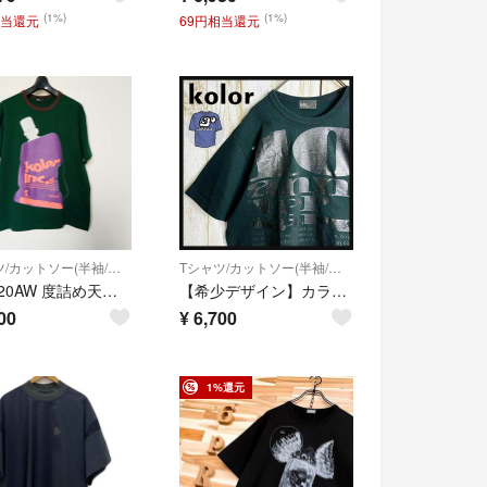
(1%)
(1%)
相当還元
69円相当還元
Tシャツ/カットソー(半袖/袖なし)
Tシャツ/カットソー(半袖/袖なし)
kolor 20AW 度詰め天竺 リブ襟コーティングプリントTシャツ インク
【希少デザイン】カラー☆10周年記念プリントTシャツ アニバーサリー 限定生産
00
¥
6,700
1%還元