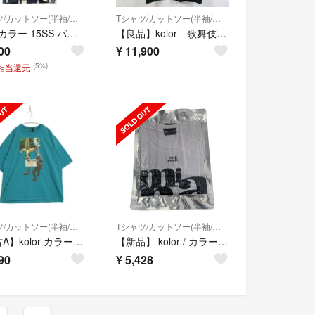
Tシャツ/カットソー(半袖/袖なし)
Tシャツ/カットソー(半袖/袖なし)
kolor カラー 15SS パッチワークデザイントップス 15SCM-T16205 ミックス 1
【良品】kolor 歌舞伎町 プリントＴシャツ カラー サイズ２（Ｍ相当） 黒
00
¥
11,900
(5%)
円相当還元
Tシャツ/カットソー(半袖/袖なし)
Tシャツ/カットソー(半袖/袖なし)
【中古A】kolor カラー 2 メンズ 半袖Tシャツ 24aw HELP PUNK TO GET DRUNK 1 PHOTO S/S TEE 24WCM-T10206 青 中古A 古着
【新品】 kolor / カラー | Minamiaoyama 10th Anniversary / 南青山 10周年記念 プリント Tシャツ カットソー | F | ホワイト | メンズ
90
¥
5,428