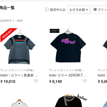
商品一覧
販売中のみ
おすすめ順
グリ
約500件中 1 - 36件
Tシャツ/カットソー(半袖/袖なし)
Tシャツ/カットソー(半袖/袖なし)
kolor / カラー | 異素材 切替 オーバーシルエット ボンディング ニット Tシャツ カットソー | 1 | グレー | メンズ
kolor カラー 22SCM-T19208S カラートウキョウ Tシャツ 1
¥
10,010
¥
8,140
¥
5,0