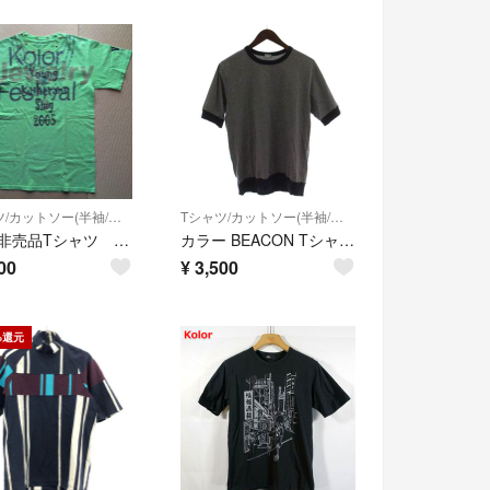
Tシャツ/カットソー(半袖/袖なし)
Tシャツ/カットソー(半袖/袖なし)
kolor 非売品Tシャツ 一点もの レア品 傷あり
カラー BEACON Tシャツ カットソー 1 紺 半袖 丸首 ボーダー
00
¥
3,500
%還元