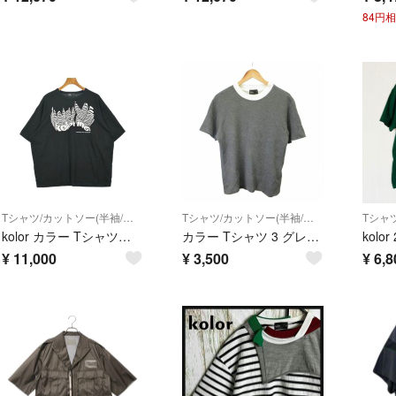
84円
Tシャツ/カットソー(半袖/袖なし)
Tシャツ/カットソー(半袖/袖なし)
kolor カラー Tシャツ・カットソー XL 黒 【古着】【中古】【送料無料】
カラー Tシャツ 3 グレー 白 ホワイト クルーネック 半袖 /NP
¥
11,000
¥
3,500
¥
6,8