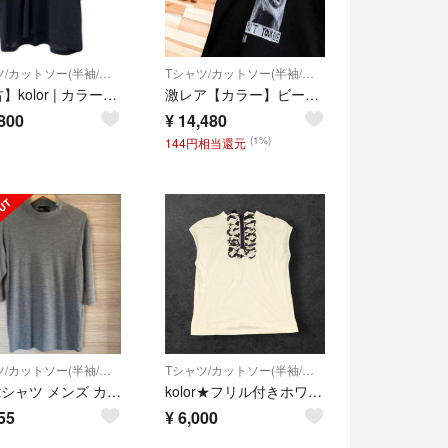
Tシャツ/カットソー(半袖/袖なし)
Tシャツ/カットソー(半袖/袖なし)
【中古】kolor | カラー 26SS 半袖Ｔシャツ 26SCM-T13202 グレー サイズ：2【尾張小牧店】
激レア【カラー】ビーコン 色反転ロゴ 半袖Tシャツ ミッキー L相当 黒×グレー
800
¥
14,480
(1%)
144円相当還元
Tシャツ/カットソー(半袖/袖なし)
Tシャツ/カットソー(半袖/袖なし)
kolor tシャツ メンズ カットソー
kolor★フリル付きホワイトノースリーブTシャツ
55
¥
6,000