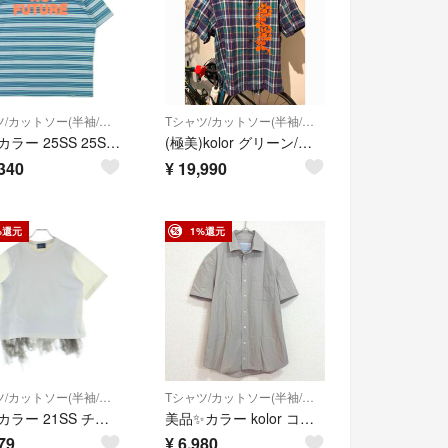
Tシャツ/カットソー(半袖/袖なし)
Tシャツ/カットソー(半袖/袖なし)
kolor カラー 25SS 25SBM-T04232 BEACON T-Shirt ボーダー プリント 半袖 Tシャツ ブルー系 ホワイト系 3【新古品】【未使用】【中古】
(極美)kolor グリーン/ネイビー/パープル マドラスチェック麻半袖シャツ
340
¥
19,990
%還元
1%還元
Tシャツ/カットソー(半袖/袖なし)
Tシャツ/カットソー(半袖/袖なし)
kolor カラー 21SS チュールフリル ストレッチ クルーネック 半袖Tシャツ ホワイト 21SCL-T08202
美品✨カラー kolor コットンリネン 半袖シャツ ライトグレー サイズ1
79
¥
6,980