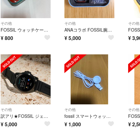
その他
その他
その他
FOSSIL ウォッチケースレトロ
ANAコラボ FOSSIL腕時計＋ベアブリック
¥
800
¥
5,000
¥
3,9
その他
その他
その他
訳アリ★FOSSIL ジェネレーション5E スマートウォッチ 0906
fossil スマートウォッチ 充電器
FOSS
¥
5,000
¥
1,000
¥
2,5