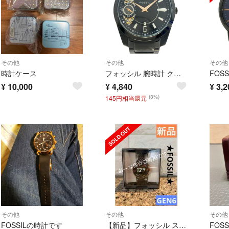
その他
その他
その他
時計ケース
フォッシル 腕時計 クオーツ 自動巻き ブラック メンズ FOSSIL
¥
10,000
¥
4,840
¥
3,2
(3%)
145円相当還元
その他
その他
その他
FOSSILの時計です
【新品】フォッシル スマートウォッチ ジェネレーション6 FTW6078
FOS