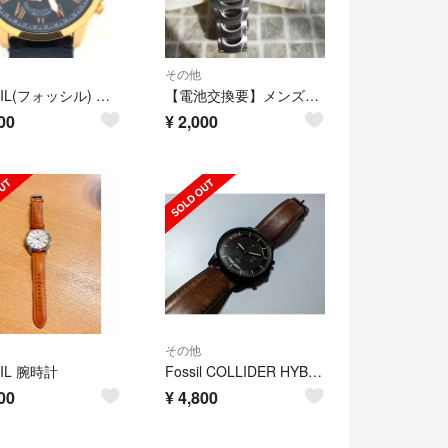
その他
FOSSIL(フォッシル) 腕時計 - FTW1155 メンズ 黒
【電池交換要】メンズ時計 fossil blue
00
¥
2,000
その他
IL 腕時計
Fossil COLLIDER HYBRID SMARTWATCH HR
00
¥
4,800