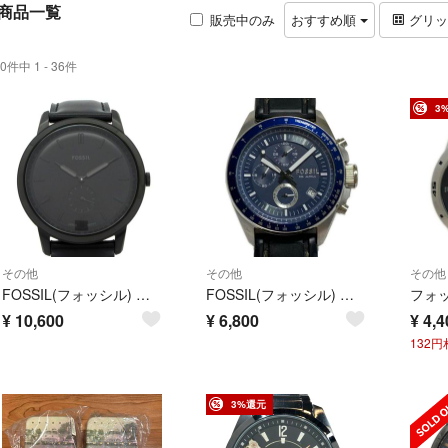
商品一覧
販売中のみ
おすすめ順
グリ
0件中 1 - 36件
3
その他
その他
その他
FOSSIL(フォッシル) 腕時計美品 - FS5447 メンズ 黒
FOSSIL(フォッシル) 腕時計 - CH-2691 メンズ クロノグラフ ネイビー
¥
10,600
¥
6,800
¥
4,4
132
3%還元