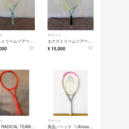
ト
ラケット
エクストリームツアー グリップ2
エクストリームツアー グリップ3
000
¥
15,000
ト
ラケット
HEAD RADICAL TEAM 2025 G2 ラジカル チーム テニスラケット
美品／ヘッド『i.Arioso アリオーソ』テニスラケット／G1／初心者／ピンク