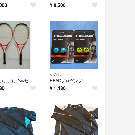
000
¥
8,500
ト
その他
【良品+おまけ 2本セット】HEAD Liquidmetal Radical ヘッド リキッドメタル ラジカル
HEADプロダンプ
80
¥
1,480