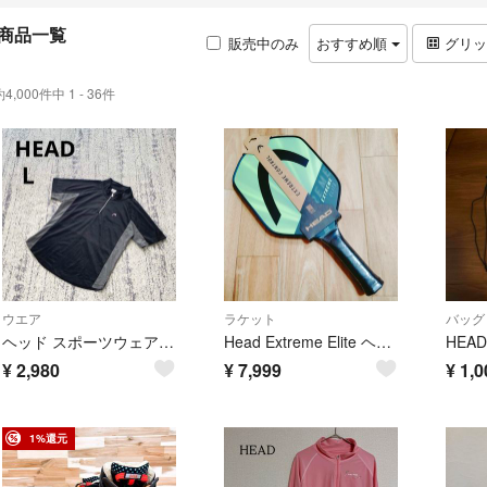
商品一覧
販売中のみ
おすすめ順
グリ
約4,000件中 1 - 36件
ウエア
ラケット
バッグ
ヘッド スポーツウェア 半袖 ハーフジップ カットソー LL 黒 ピンク 速乾
Head Extreme Elite ヘッド エクストリーム エリート ピックル
¥
2,980
¥
7,999
¥
1,0
1%還元