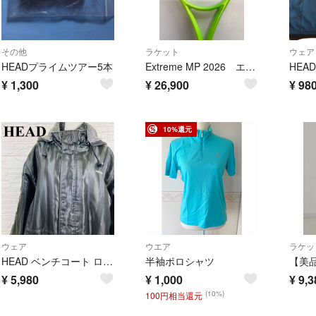
その他
ラケット
ウェア
HEADプライムツアー5本
Extreme MP 2026 エクストリーム エムピー 2026
HEA
¥
1,300
¥
26,900
¥
98
10%還元
ウェア
ウエア
ラケッ
HEAD ベンチコート ロング ボアフード ブラック LL 0319-A
半袖ポロシャツ
¥
5,980
¥
1,000
¥
9,3
(10%)
100円相当還元