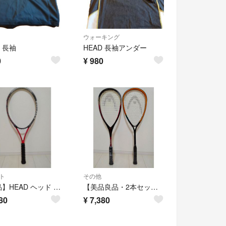
ウォーキング
D 長袖
HEAD 長袖アンダー
0
¥
980
ト
その他
【美品】HEAD ヘッド titanium 3100 チタニウム 硬式テニスラケット
【美品良品・2本セット】HEAD ヘッド スカッシュ ラケット PYRAMID POWER 150 TORNADO
80
¥
7,380