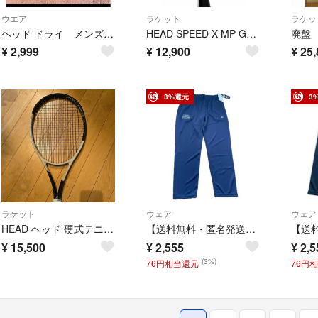
ウエア
ラケット
ラケッ
ヘッド ドライ メンズ 半袖 ボタンダウン ポロシャツ 黒 M ゴルフ
HEAD SPEED X MP G2 限定モデル 300g
¥
2,999
¥
12,900
¥
25,
3%還元
3
ラケット
ウェア
ウェア
HEAD ヘッド 硬式テニスラケット Speed PRO サイズ：…
【送料無料・匿名発送】HEAD ヘッド テニス アップパンツ ネイビー M
¥
15,500
¥
2,555
¥
2,5
(3%)
76円相当還元
76円