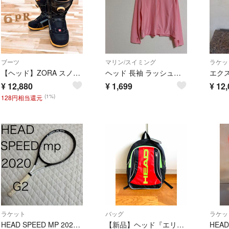
ブーツ
マリン/スイミング
ラケッ
【ヘッド】ZORA スノーボード ブーツ スノボ グラトリ 23.0 黒ブラック
ヘッド 長袖 ラッシュガード 水着 アウター トップス 吸水速乾 ジップアップ
¥
12,880
¥
1,699
¥
12,
(1%)
128円相当還元
ラケット
バッグ
ラケッ
HEAD SPEED MP 2020 G2 Graphene 360+ ジョコビッチ
【新品】ヘッド『エリート／ELITE』ラケットバッグ／リュック／廃盤／海外限定品