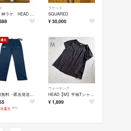
ト
ラケット
廃盤 神ラケ HEAD Speed MP 2022 グリップサイズ 2
SQUARED
888
¥
30,000
%還元
ウォーキング
【送料無料・匿名発送】HEAD ヘッド テニス アップパンツ ブラック M
HEAD【M】半袖Tシャツ ピンクロゴ 背面ギャザー 体型カバー 半袖 グレー
55
¥
1,899
(3%)
相当還元