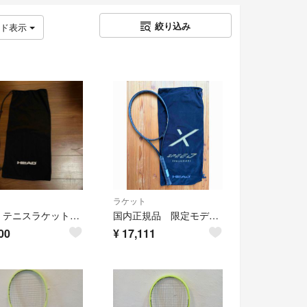
絞り込み
ッド表示
ラケット
HEAD テニスラケット ソフトケース
国内正規品 限定モデル ヘッド スピード X テン MP G2 ジョコビッチ
00
¥
17,111