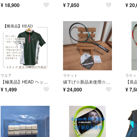
¥
18,900
¥
7,850
¥
20,
ウエア
ラケット
ラケッ
【極美品】HEAD ヘッド レディース ハーフジップ 半袖 スポーツウェア L
値下げ☆新品未使用☆グラビティ MP/GRAVITY MP/Ｇ2/2025年/HEAD
¥
1,499
¥
24,000
¥
7,5