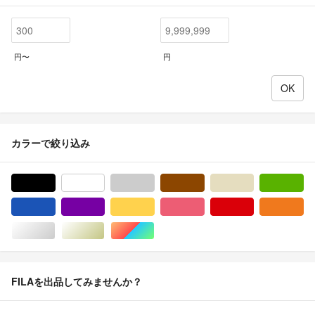
円〜
円
カラーで絞り込み
ブラック/黒色系
ホワイト/白色系
グレー/灰色系
ブラウン/茶色系
ベージュ系
グ
ブルー・ネイビー/青色系
パープル/紫色系
イエロー/黄色系
ピンク/桃色系
レッド/赤色系
オ
シルバー/銀色系
ゴールド/金色系
マルチカラー
FILAを出品してみませんか？