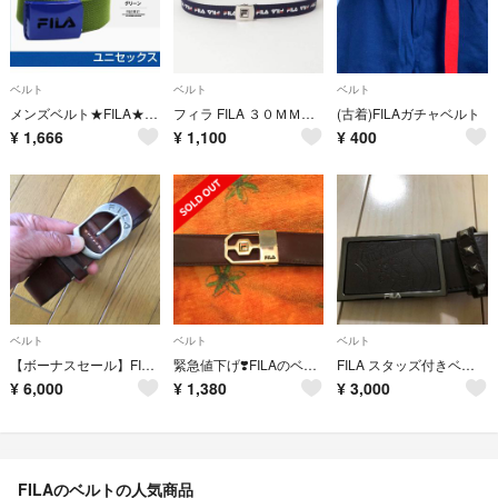
ベルト
ベルト
ベルト
メンズベルト★FILA★アーミーグリーン★ベルト★ガチャベルト★レディースベルト
フィラ FILA ３０ＭＭロゴＧＩベルト ガチャベルト ネイビー
(古着)FILAガチャベルト
¥
1,666
¥
1,100
¥
400
ベルト
ベルト
ベルト
【ボーナスセール】FILAベルト
緊急値下げ❣️FILAのベルト
FILA スタッズ付きベルト
¥
6,000
¥
1,380
¥
3,000
FILAのベルトの人気商品