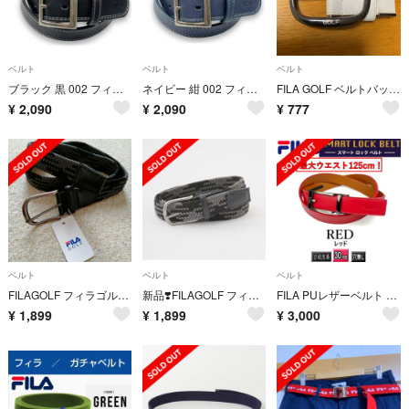
ベルト
ベルト
ベルト
ブラック 黒 002 フィラ ベルト ギャリソン ダブルステッチ
ネイビー 紺 002 フィラ ベルト ギャリソン ダブルステッチ
FILA GOLF ベルトバックルのみ
¥
2,090
¥
2,090
¥
777
ベルト
ベルト
ベルト
FILAGOLF フィラゴルフ ベルト
新品❣️FILAGOLF フィラゴルフ ベルト
FILA PUレザーベルト 30ｍｍ M012 レッド 赤 穴なし 無段階
¥
1,899
¥
1,899
¥
3,000