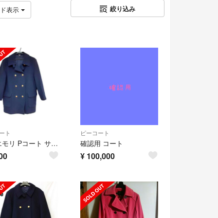
絞り込み
ッド表示
ート
ピーコート
ハナエモリ Pコート サイズ165A レディース
確認用 コート
00
¥
100,000