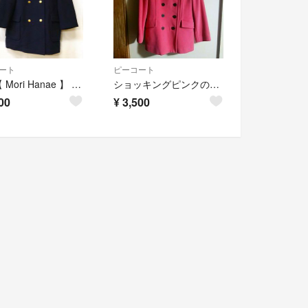
ート
ピーコート
美品【 Mori Hanae 】 モリハナエ ウールコート ピーコート 通学系
ショッキングピンクのピーコート
00
¥
3,500