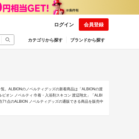
ログイン
会員登録
カテゴリから探す
ブランドから探す
覧。ALBIONのノベルティグッズの新着商品は「ALBIONの渡
ビオン ノベルティ 巾着・入浴剤スキコン 渡辺翔太」「ALBI
1点のALBION ノベルティグッズの通販できる商品を販売中