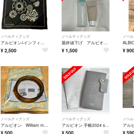
ノベルティグッズ
ノベルティグッズ
ノベル
アルビオン⁂インフィオレ⁂ノベルティ⁂風呂敷×2点セット⚠️追記あり
最終値下げ アルビオン スキコンディショナー フラルネ ストリンギーウォッシュ
¥
2,500
¥
1,500
¥
90
ノベルティグッズ
ノベルティグッズ
ノベル
アルビオン William morris コラボふろしき
アルビオン 手帳2024 sample&cottonセット
アルビ
¥
500
¥
500
¥
59