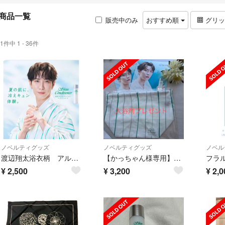
商品一覧
販売中のみ
おすすめ順
グリ
1件中 1 - 36件
ノベルティグッズ
ノベルティグッズ
ノベル
渡辺翔太浴衣柄 アルビオン ノベルティ巾着
【かっちゃん様専用】アルビオン ノベルティ 巾着・入浴剤スキコン 渡辺翔太
¥
2,500
¥
3,200
¥
2,0