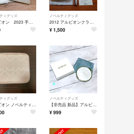
ティグッズ
ノベルティグッズ
アルビオン 2023 手帳 新品
2012 アルビオンクラブ記念品 オリジナル 三つ折り コンパクト財布 アルジェ
0
¥
1,500
ティグッズ
ノベルティグッズ
アルビオン ノベルティ 収納ケース
【非売品 新品】アルビオン 60周年 記念 コンパクト アニバーサリー ミラー
00
¥
999