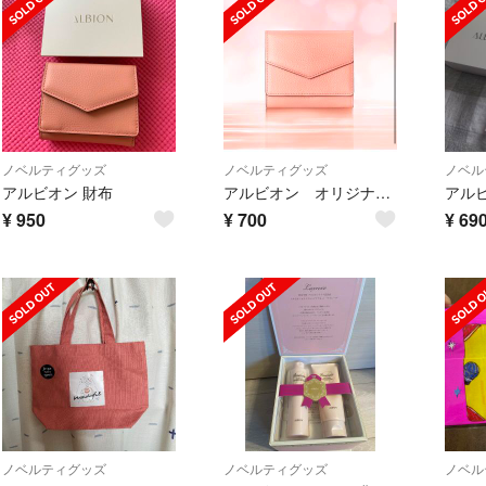
ノベルティグッズ
ノベルティグッズ
ノベル
アルビオン 財布
アルビオン オリジナル記念品2021年 3つ折り財布
¥
950
¥
700
¥
69
ノベルティグッズ
ノベルティグッズ
ノベル