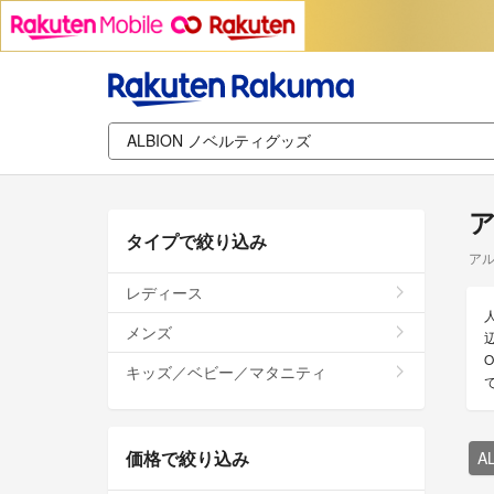
ア
タイプで絞り込み
アル
レディース
メンズ
キッズ／ベビー／マタニティ
価格で絞り込み
A