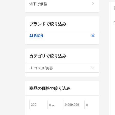
値下げ価格
7
ブランドで絞り込み
ALBION
カテゴリで絞り込み
コスメ/美容
商品の価格で絞り込み
円〜
円