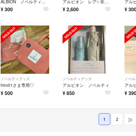
ALBION ノベルティバッグ(ミニ)
アルビオン レア✨非売品 セット
¥
300
¥
2,600
¥
30
ノベルティグッズ
ノベルティグッズ
ノベル
hiro01さま専用♡
アルビオン ノベルティ
¥
500
¥
850
¥
39
1
2