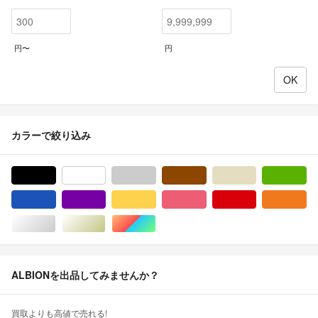
円〜
円
カラーで絞り込み
ブラック/黒色系
ホワイト/白色系
グレー/灰色系
ブラウン/茶色系
ベージュ系
グ
ブルー・ネイビー/青色系
パープル/紫色系
イエロー/黄色系
ピンク/桃色系
レッド/赤色系
オ
シルバー/銀色系
ゴールド/金色系
マルチカラー
ALBIONを出品してみませんか？
買取よりも高値で売れる!