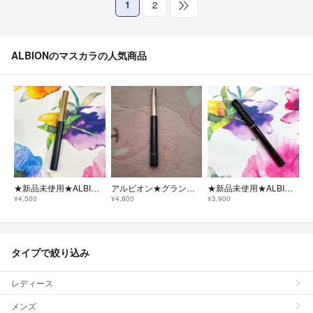
1
2
ALBIONのマスカラの人気商品
★新品未使用★ALBION★EXCIA アリューリング マスカラ(BK10)♡♡
アルビオン★グランフォルテマスカラ★ブラック★
★新品未使用★ALBION★エクシア AL ラグジュリアス マスカラBR20
¥4,500
¥4,800
¥3,900
タイプで絞り込み
レディース
メンズ