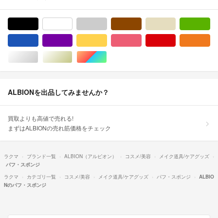
ブラック/黒色系
ホワイト/白色系
グレー/灰色系
ブラウン/茶色系
ベージュ系
グ
ブルー・ネイビー/青色系
パープル/紫色系
イエロー/黄色系
ピンク/桃色系
レッド/赤色系
オ
シルバー/銀色系
ゴールド/金色系
マルチカラー
ALBIONを出品してみませんか？
買取よりも高値で売れる!
まずはALBIONの売れ筋価格をチェック
ラクマ
ブランド一覧
ALBION（アルビオン）
コスメ/美容
メイク道具/ケアグッズ
パフ・スポンジ
ラクマ
カテゴリ一覧
コスメ/美容
メイク道具/ケアグッズ
パフ・スポンジ
ALBIO
Nのパフ・スポンジ