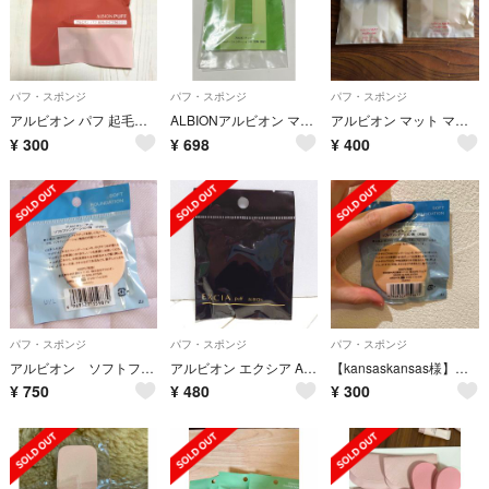
パフ・スポンジ
パフ・スポンジ
パフ・スポンジ
アルビオン パフ 起毛タイプN(小)
ALBIONアルビオン マット パウダーファンデーション用 四角 厚型
アルビオン マット マルチユース用 (大) 2個
¥
300
¥
698
¥
400
パフ・スポンジ
パフ・スポンジ
パフ・スポンジ
アルビオン ソフトファンデーション用 マット パフ Albion 2個セット
アルビオン エクシア AL パフ 起毛S
【kansaskansas様】アルビオン ソフトファンデーション用 マット
¥
750
¥
480
¥
300