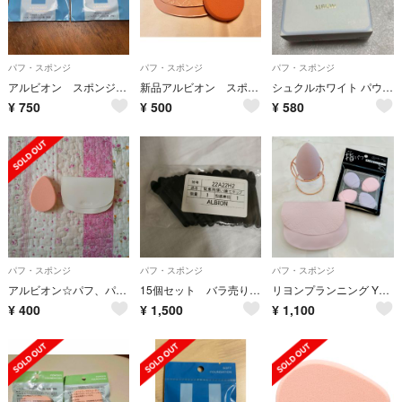
パフ・スポンジ
パフ・スポンジ
パフ・スポンジ
アルビオン スポンジ パフ 新品未開封 マット ソフトファンデーション用 パフ
新品アルビオン スポンジ•パフ 限定ケース付
シュクルホワイト パウダレスト ケースパフ
¥
750
¥
500
¥
580
パフ・スポンジ
パフ・スポンジ
パフ・スポンジ
アルビオン☆パフ、パフカバー２点セット
15個セット バラ売り値下げ不可完
リヨンプランニング YP-01 指パフ 4個入 他
¥
400
¥
1,500
¥
1,100