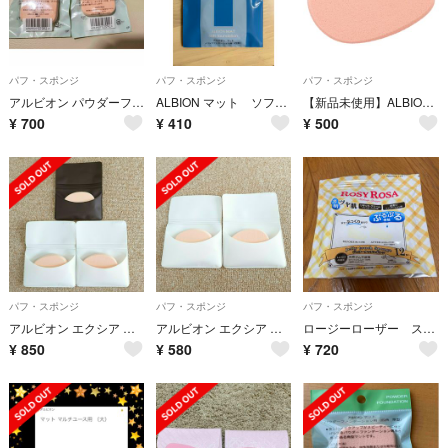
パフ・スポンジ
パフ・スポンジ
パフ・スポンジ
アルビオン パウダーファンデーション用マット 四角 厚型 2個
ALBION マット ソフトファンデーション用 円型
【新品未使用】ALBION マット マルチユース（大）
¥
700
¥
410
¥
500
パフ・スポンジ
パフ・スポンジ
パフ・スポンジ
アルビオン エクシア メイクスポンジ【新品・未使用】３個セット
アルビオン エクシア スポンジ【新品・未使用】２個セット
ロージーローザー スポンジ 三角
¥
850
¥
580
¥
720