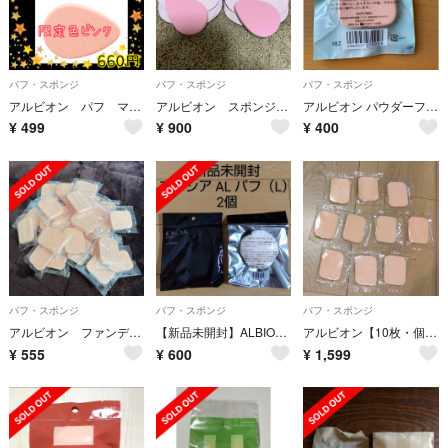
パフ・スポンジ
パフ・スポンジ
パフ・スポンジ
アルビオン パフ マット 大きめ 定価660円 限定色ピンク ケース付き 1点
アルビオン スポンジ パフ 限定品 ケース付き2個セット
アルビオン パウダーファンデーション用マット 四角 厚型
¥
499
¥
900
¥
400
パフ・スポンジ
パフ・スポンジ
パフ・スポンジ
アルビオン ファンデーションスポンジ
【新品未開封】ALBION エクシアAL パフ (L)
アルビオン【10枚・個包装】スポンジパフ
¥
555
¥
600
¥
1,599