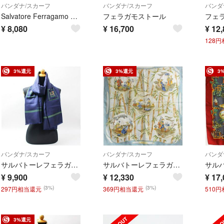
バンダナ/スカーフ
バンダナ/スカーフ
バンダ
Salvatore Ferragamo 花柄 シルク スカーフ
フェラガモストール
¥
8,080
¥
16,700
¥
12,
128
3%還元
3%還元
3
バンダナ/スカーフ
バンダナ/スカーフ
バンダ
サルバトーレフェラガモ 長方形スカーフ ネイビー グリーン 中古 Aランク Salvatore Ferragamo レディース 女性
サルバトーレフェラガモ シルク スカーフ ライトグレー マルチカラー 中古 ABランク Salvatore Ferragamo レディース 女性
¥
9,900
¥
12,330
¥
17,
(3%)
(3%)
297円相当還元
369円相当還元
510
3%還元