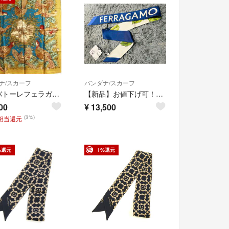
ナ/スカーフ
バンダナ/スカーフ
サルバトーレフェラガモ スカーフ カーキ ブルー 鳥柄 中古 ABランク Salvatore Ferragamo レディース 女性
【新品】お値下げ可！FERRAGAMO（フェラガモ） シルク スカーフフルーツ柄
00
¥
13,500
(3%)
円相当還元
%還元
1%還元