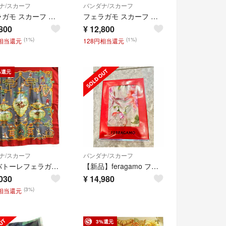
ナ/スカーフ
バンダナ/スカーフ
フェラガモ スカーフ ブラック ライトブラウン 中古
フェラガモ スカーフ ブラック ライトブラウン 中古
800
¥
12,800
(1%)
(1%)
円相当還元
128円相当還元
%還元
ナ/スカーフ
バンダナ/スカーフ
サルバトーレフェラガモ シルク スカーフ グレー レッド 中古 Aランク Salvatore Ferragamo レディース 女性
【新品】feragamo フェラガモ スカーフ 2026新
030
¥
14,980
(3%)
円相当還元
3%還元