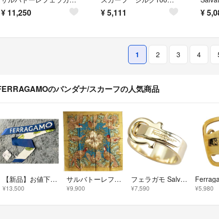
¥
11,250
¥
5,111
¥
5,0
1
2
3
4
FERRAGAMOのバンダナ/スカーフの人気商品
【新品】お値下げ可！FERRAGAMO（フェラガモ） シルク スカーフフルーツ柄
サルバトーレフェラガモ スカーフ カーキ ブルー 鳥柄 中古 ABランク Salvatore Ferragamo レディース 女性
フェラガモ Salvatore Ferragamo スカーフリング 34-0149/01 ゴールド その他小物 レディース
¥13,500
¥9,900
¥7,590
¥5,980