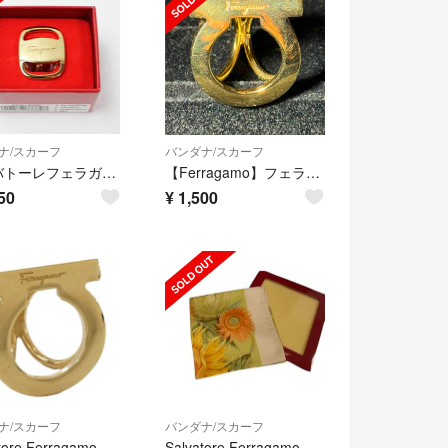
ナ/スカーフ
バンダナ/スカーフ
サルバトーレフェラガモ スカーフリング ヴァラ ゴールドカラー 中古 Aランク Salvatore Ferragamo レディース 女性 アクセサリー ブランド 箱付き
【Ferragamo】フェラガモ スカーフリング
50
¥
1,500
ナ/スカーフ
バンダナ/スカーフ
Salvatore Ferragamo スカーフリング ガンチーニ メッキ
Salvatore Ferragamo フェラガモ スカーフ - - マルチカラー シルク100% レディース 総柄 大判 新品未使用展示品【本物保証】