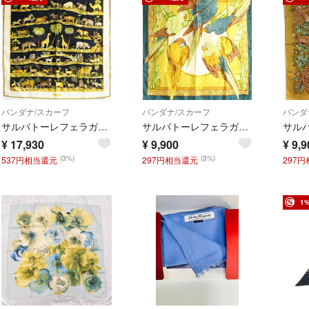
バンダナ/スカーフ
バンダナ/スカーフ
バンダ
サルバトーレフェラガモ シルク スカーフ ブラック クリーム 動物柄 中古 Aランク Salvatore Ferragamo レディース 女性 箱付き
サルバトーレフェラガモ シルク スカーフ マルチカラー 鳥柄 中古 ABランク Salvatore Ferragamo レディース 女性
¥
17,930
¥
9,900
¥
9,9
(3%)
(3%)
537円相当還元
297円相当還元
297
1