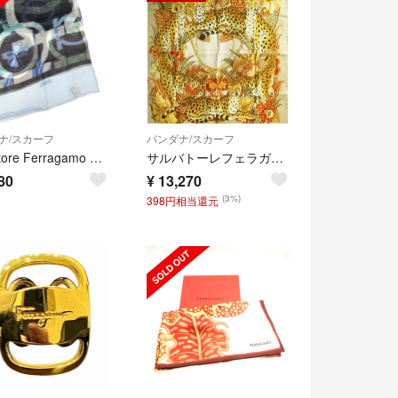
ナ/スカーフ
バンダナ/スカーフ
Salvatore Ferragamo スカーフ シルク100％
サルバトーレフェラガモ スカーフ ベージュ クリーム アニマル柄 中古 ABランク Salvatore Ferragamo レディース 女性 送料無料
80
¥
13,270
(3%)
398円相当還元