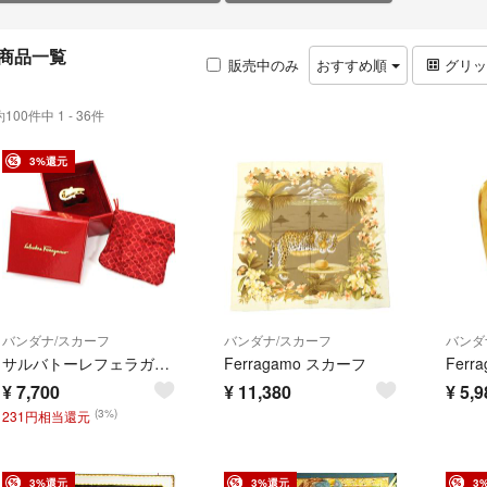
商品一覧
販売中のみ
おすすめ順
グリ
約100件中 1 - 36件
3%還元
バンダナ/スカーフ
バンダナ/スカーフ
バンダ
サルバトーレフェラガモ 未使用 スカーフリング ガンチーニ ゴールドカラー 中古 Sランク
Ferragamo スカーフ
¥
7,700
¥
11,380
¥
5,9
(3%)
231円相当還元
3%還元
3%還元
3