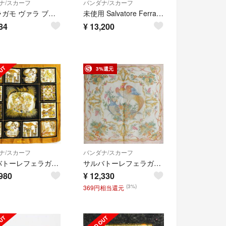
ナ/スカーフ
バンダナ/スカーフ
フェラガモ ヴァラ ブランド小物 スカーフリング レディース 送料無料 【中古】
未使用 Salvatore Ferragamo フェラガモ スカーフ シルク100％ Foliage レディース AO3645A87
84
¥
13,200
3%還元
ナ/スカーフ
バンダナ/スカーフ
サルバトーレフェラガモ シルク スカーフ ベージュ ブラック 豹 鳥柄 中古 Aランク Salvatore Ferragamo レディース 女性
サルバトーレフェラガモ シルク スカーフ ピンク ホワイト 鳥 植物柄 中古 ABランク Salvatore Ferragamo レディース 女性
980
¥
12,330
(3%)
369円相当還元