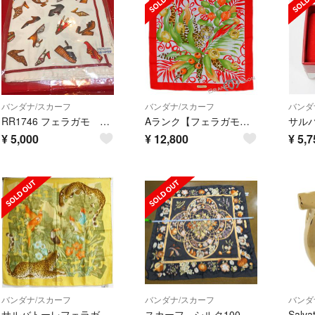
バンダナ/スカーフ
バンダナ/スカーフ
バンダ
RR1746 フェラガモ シルク100% ミニスカーフ サンダル シューズ柄 白
Aランク【フェラガモ】スカーフ/シルク100%/ヒョウ/レッド/レディース/Ferragamo
¥
5,000
¥
12,800
¥
5,7
バンダナ/スカーフ
バンダナ/スカーフ
バンダ
サルバトーレフェラガモ シルク スカーフ イエロー モスグリーン アニマル 中古 ABランク Salvatore Ferragamo レディース 女性
スカーフ シルク100％ Salvatore Ferragamoフェラガモ