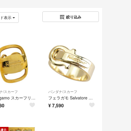
絞り込み
ッド表示
ナ/スカーフ
バンダナ/スカーフ
Ferragamo スカーフリング ヴァラ GP メッキ ゴールド
フェラガモ Salvatore Ferragamo スカーフリング 34-0149/01 ゴールド その他小物 レディース
80
¥
7,590
%還元