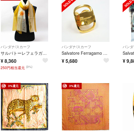
バンダナ/スカーフ
バンダナ/スカーフ
バンダ
サルバトーレフェラガモ シルク 長方形スカーフ マスタード ホワイト 花柄 中古 Aランク Salvatore Ferragamo レディース 女性用
Salvatore Ferragamo フェラガモ スカーフ・リング ヴァラ
¥
8,360
¥
5,680
¥
9,8
(3%)
250円相当還元
3%還元
3%還元