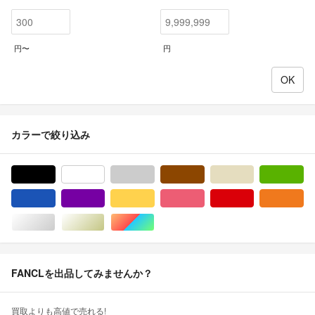
円〜
円
カラーで絞り込み
ブラック/黒色系
ホワイト/白色系
グレー/灰色系
ブラウン/茶色系
ベージュ系
グ
ブルー・ネイビー/青色系
パープル/紫色系
イエロー/黄色系
ピンク/桃色系
レッド/赤色系
オ
シルバー/銀色系
ゴールド/金色系
マルチカラー
FANCLを出品してみませんか？
買取よりも高値で売れる!