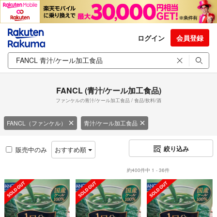
ログイン
会員登録
FANCL (青汁/ケール加工食品)
ファンケルの青汁/ケール加工食品 / 食品/飲料/酒
FANCL（ファンケル）
青汁/ケール加工食品
絞り込み
販売中のみ
おすすめ順
約400件中 1 - 36件