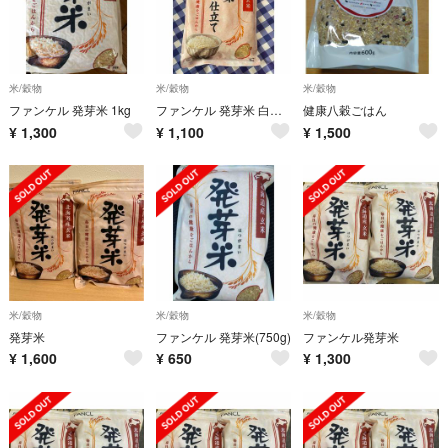
米/穀物
米/穀物
米/穀物
ファンケル 発芽米 1kg
ファンケル 発芽米 白米仕立て 1kg
健康八穀ごはん
¥
1,300
¥
1,100
¥
1,500
米/穀物
米/穀物
米/穀物
発芽米
ファンケル 発芽米(750g)
ファンケル発芽米
¥
1,600
¥
650
¥
1,300