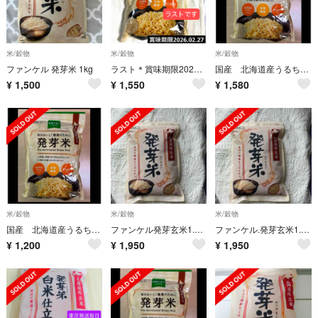
米/穀物
米/穀物
米/穀物
ファンケル 発芽米 1kg
ラスト＊賞味期限2026.2.27＊FANCL発芽米750g
国産 北海道産うるち米 玄米 750g チャック付 食物繊維 GABA ビタミン
¥
1,500
¥
1,550
¥
1,580
米/穀物
米/穀物
米/穀物
国産 北海道産うるち米 玄米 750g 便利なチャック付 食物繊維 GABA
ファンケル発芽玄米1.5kg
ファンケル.発芽玄米1.5kg
¥
1,200
¥
1,950
¥
1,950