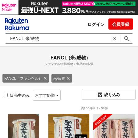
ログイン
会員登録
FANCL (米/穀物)
ファンケルの米/穀物 / 食品/飲料/酒
FANCL（ファンケル）
米/穀物
絞り込み
販売中のみ
おすすめ順
約100件中 1 - 36件