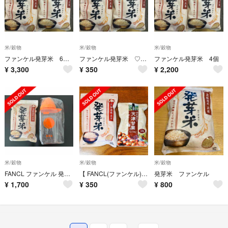
米/穀物
米/穀物
米/穀物
ファンケル発芽米 6個 Emily555様専用
ファンケル発芽米 ♡花♡様専用
ファンケル発芽米 4個
¥
3,300
¥
350
¥
2,200
米/穀物
米/穀物
米/穀物
FANCL ファンケル 発芽玄米 1kg オリジナルストッカー付き
【 FANCL(ファンケル) 発芽米, 天津甘栗 】
発芽米 ファンケル
¥
1,700
¥
350
¥
800