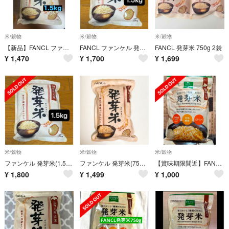
米/穀物
米/穀物
米/穀物
【新品】FANCL ファンケル 発芽米 1.5kg 健康米 栄養豊富
FANCL ファンケル 発芽米 1.5kg 国内産玄米
FANCL 発芽米 750g 2袋
¥
1,470
¥
1,700
¥
1,699
米/穀物
米/穀物
米/穀物
ファンケル 発芽米(1.5kg)
ファンケル 発芽米(750g) 1袋
【賞味期限間近】FANCL ファンケル 北海道産玄米使用 発芽米 1袋
¥
1,800
¥
1,499
¥
1,000