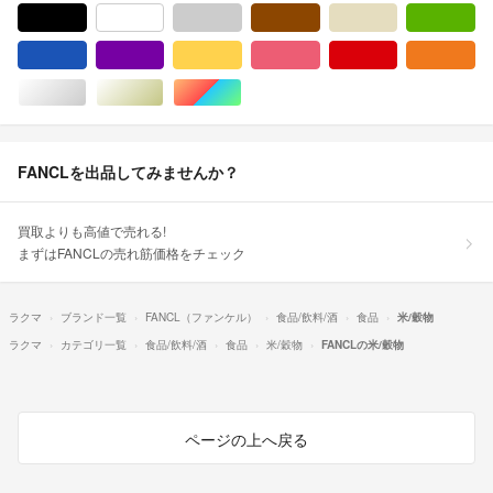
ブラック/黒色系
ホワイト/白色系
グレー/灰色系
ブラウン/茶色系
ベージュ系
グ
ブルー・ネイビー/青色系
パープル/紫色系
イエロー/黄色系
ピンク/桃色系
レッド/赤色系
オ
シルバー/銀色系
ゴールド/金色系
マルチカラー
FANCLを出品してみませんか？
買取よりも高値で売れる!
まずはFANCLの売れ筋価格をチェック
ラクマ
ブランド一覧
FANCL（ファンケル）
食品/飲料/酒
食品
米/穀物
ラクマ
カテゴリ一覧
食品/飲料/酒
食品
米/穀物
FANCLの米/穀物
ページの上へ戻る