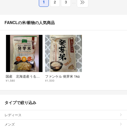
1
2
3
…
FANCLの米/穀物の人気商品
国産 北海道産うるち米 玄米 750g チャック付 食物繊維 GABA ビタミン
ファンケル 発芽米 1kg
¥1,580
¥1,500
タイプで絞り込み
レディース
メンズ