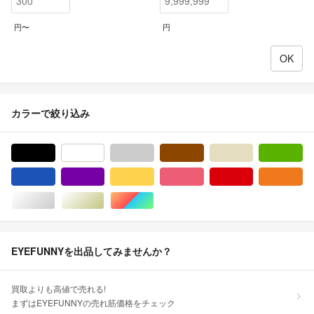
円〜
円
カラーで絞り込み
ブラック/黒色系
ホワイト/白色系
グレー/灰色系
ブラウン/茶色系
ベージュ系
グ
ブルー・ネイビー/青色系
パープル/紫色系
イエロー/黄色系
ピンク/桃色系
レッド/赤色系
オ
シルバー/銀色系
ゴールド/金色系
マルチカラー
EYEFUNNYを出品してみませんか？
買取よりも高値で売れる!
まずはEYEFUNNYの売れ筋価格をチェック